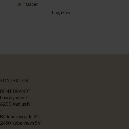
På lager
Læg i kurv
KONTAKT OS
BENT BRANDT
Langdyssen 7
8200 Aarhus N
-
Bådehavnsgade 2C
2450 København SV