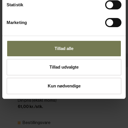
Statistik
Marketing
Tillad alle
Tillad udvalgte
Pakker af 24 stk.
RAK Bahamas flad tallerken, blå, ø21 cm
Kun nødvendige
Varenr: 11551011
Din pris (ekskl. moms)
61,00 kr./stk.
Bestillingsvare