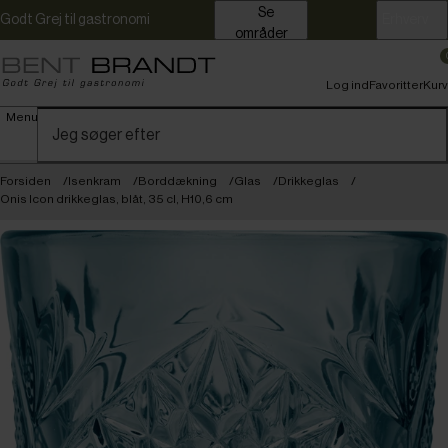
Se
Godt Grej til gastronomi
Erhverv
områder
Log ind
Favoritter
Kurv
Menu
Forsiden
Isenkram
Borddækning
Glas
Drikkeglas
Onis Icon drikkeglas, blåt, 35 cl, H10,6 cm