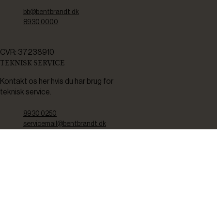
bb@bentbrandt.dk
8930 0000
CVR: 37238910
TEKNISK SERVICE
Kontakt os her hvis du har brug for
teknisk service.
8930 0250
servicemail@bentbrandt.dk
Serviceskema
FØLG OS
BLIV INSPIRERET
2-4 gange om måneden udsender vi nyhedsbrev med f.eks.
produktnyheder, gode tilbud samt tips og tricks til din hverdag.