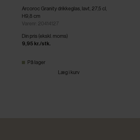
Arcoroc Granity drikkeglas, lavt, 27,5 cl,
H9,8 cm
Varenr: 20414127
Din pris (ekskl. moms)
9,95 kr./stk.
På lager
Læg i kurv