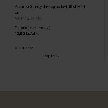
Arcoroc Granity drikkeglas, lavt, 16 cl, H7,4
cm
Varenr: 20414116
Din pris (ekskl. moms)
10,50 kr./stk.
På lager
Læg i kurv