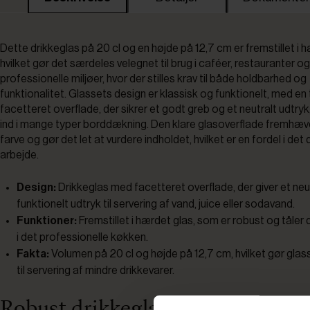
Dette drikkeglas på 20 cl og en højde på 12,7 cm er fremstillet i h
hvilket gør det særdeles velegnet til brug i caféer, restauranter o
professionelle miljøer, hvor der stilles krav til både holdbarhed og
funktionalitet. Glassets design er klassisk og funktionelt, med en 
facetteret overflade, der sikrer et godt greb og et neutralt udtry
ind i mange typer borddækning. Den klare glasoverflade fremhæv
farve og gør det let at vurdere indholdet, hvilket er en fordel i det
arbejde.
Design:
Drikkeglas med facetteret overflade, der giver et neu
funktionelt udtryk til servering af vand, juice eller sodavand.
Funktioner:
Fremstillet i hærdet glas, som er robust og tåler 
i det professionelle køkken.
Fakta:
Volumen på 20 cl og højde på 12,7 cm, hvilket gør glas
til servering af mindre drikkevarer.
Robust drikkeglas til daglig brug