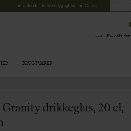
Udforsk
Bæredygtighed
Om os
Erhverv
Log ind
Favoritter
Kurv
IER
BRUGTVARER
Granity drikkeglas, 20 cl,
m