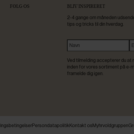
FØLG OS
BLIV INSPIRERET
2-4 gange om måneden udsender 
tips og tricks til din hverdag.
Ved tilmelding accepterer du at 
inden for vores sortiment på e-m
framelde dig igen.
ringsbetingelser
Persondatapolitik
Kontakt os
Myhrvoldgruppen
Gr