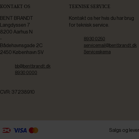
KONTAKT OS
TEKNISK SERVICE
BENT BRANDT
Kontakt os her hvis du har brug
Langdyssen 7
for teknisk service.
8200 Aarhus N
-
8930 0250
Bådehavnsgade 2C
servicemail@bentbrandt.dk
2450 København SV
Serviceskema
bb@bentbrandt.dk
8930 0000
CVR: 37238910
Salgs og leve