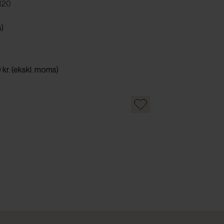
120
s)
 kr. (ekskl. moms)