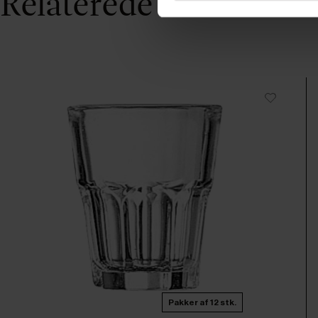
Relaterede varer
Pakker af 12 stk.