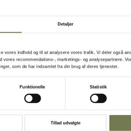
 følger med
Detaljer
rer, at
t øger
 ydersiden
 håndtere. Det
asse vores indhold og til at analysere vores trafik. Vi deler også
 overskuelig
ed vores recommendations-, marketings- og analysepartnere. Vo
ske
ger, som de har indsamlet fra din brug af deres tjenester.
 lever op til
Funktionelle
Statistik
Tillad udvalgte