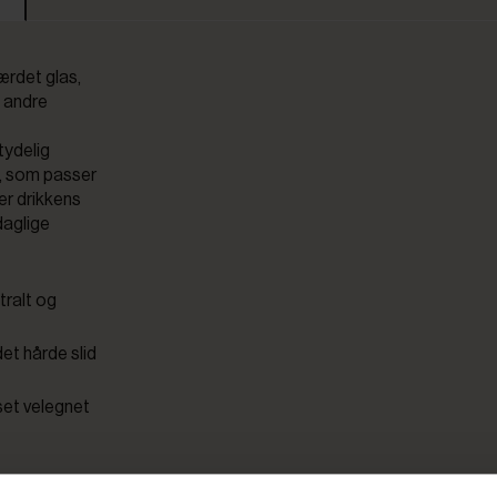
ærdet glas,
g andre
tydelig
k, som passer
er drikkens
 daglige
tralt og
det hårde slid
set velegnet