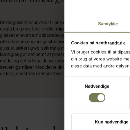
Drikkeglasset er udviklet til at kunne modstå de udfordringer, der
Samtykke
daglig brug i professionelle miljøer. Den hærdede glasteknologi sik
glasset er ekstra modstandsdygtigt over for stød og slag, hvilke
sikkerheden i serveringssituationen. Den facetterede struktur på
Cookies på bentbrandt.dk
giver et sikkert greb, selv når glasset er fugtigt, og gør det let at
Vi bruger cookies til at tilp
klare glas gør det nemt at præsentere drikkevarer på en enkel og
din brug af vores website m
måde, og det tidløse design passer ind i både moderne og klassi
disse data med andre oplysnin
serveringsmiljøer. Med dette drikkeglas får du et pålideligt valg, der
de krav, der stilles i det professionelle køkken.
Samtykkevalg
Nødvendige
Kun nødvendige