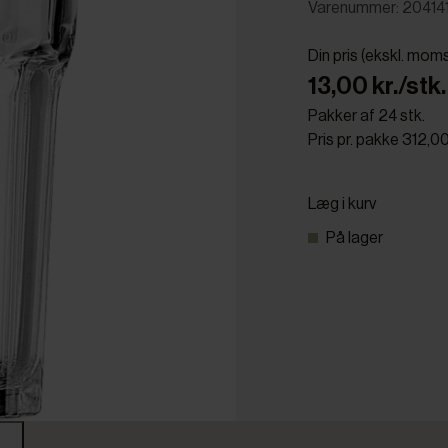
Varenummer: 20414
Din pris (ekskl. mom
13,00 kr./stk.
Pakker af 24 stk.
Pris pr. pakke 312,00
Læg i kurv
På lager
r