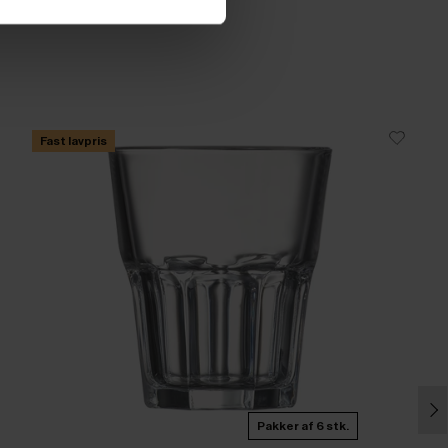
Fast lavpris
Pakker af 6 stk.