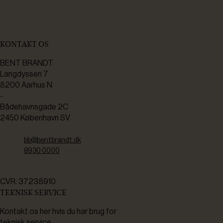
KONTAKT OS
BENT BRANDT
Langdyssen 7
8200 Aarhus N
-
Bådehavnsgade 2C
2450 København SV
bb@bentbrandt.dk
8930 0000
CVR: 37238910
TEKNISK SERVICE
Kontakt os her hvis du har brug for
teknisk service.