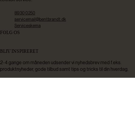
8930 0250
servicemail@bentbrandt.dk
Serviceskema
FØLG OS
BLIV INSPIRERET
2-4 gange om måneden udsender vi nyhedsbrev med f.eks.
produktnyheder, gode tilbud samt tips og tricks til din hverdag.
Tilmeld