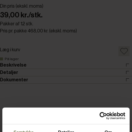
Din pris (ekskl. moms)
39,00 kr./stk.
Pakker af 12 stk.
Pris pr. pakke 468,00 kr. (ekskl. moms)
Læg i kurv
På lager
Beskrivelse
Detaljer
Dokumenter