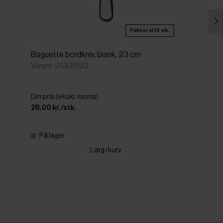
Pakker af 12 stk.
Baguette bordkniv, blank, 23 cm
Varenr: 25330123
Din pris (ekskl. moms)
28,00 kr./stk.
På lager
Læg i kurv