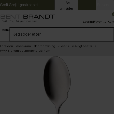
Se
Godt Grej til gastronomi
Erhverv
områder
Log ind
Favoritter
Kurv
Menu
Forsiden
Isenkram
Borddækning
Bestik
Øvrigt bestik
WMF Signum gourmetske, 23,7 cm