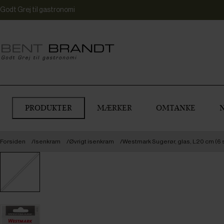
Godt Grej til gastronomi
PRODUKTER
MÆRKER
OMTANKE
Forsiden
Isenkram
Øvrigt isenkram
Westmark Sugerør, glas, L20 cm (6 s