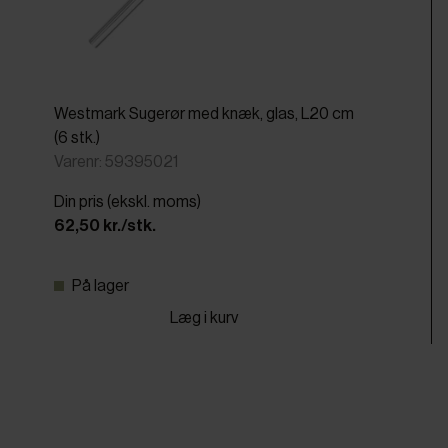
Westmark Sugerør med knæk, glas, L20 cm
(6 stk.)
Varenr: 59395021
Din pris (ekskl. moms)
62,50 kr./stk.
På lager
Læg i kurv