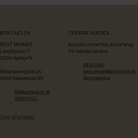
KONTAKT OS
TEKNISK SERVICE
BENT BRANDT
Kontakt os her hvis du har brug
Langdyssen 7
for teknisk service.
8200 Aarhus N
-
8930 0250
Bådehavnsgade 2C
servicemail@bentbrandt.dk
2450 København SV
Serviceskema
bb@bentbrandt.dk
8930 0000
CVR: 37238910