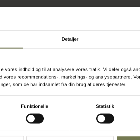
 til
Detaljer
utrale og
kolde drikke
et let at se,
øringen enkel
asse vores indhold og til at analysere vores trafik. Vi deler også
, hvilket gør
ed vores recommendations-, marketings- og analysepartnere. Vo
der kan holde
ger, som de har indsamlet fra din brug af deres tjenester.
ere flere
t de kan indgå
brug for et
Funktionelle
Statistik
e køkken.