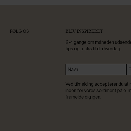
FØLG OS
BLIV INSPIRERET
2-4 gange om måneden udsender 
tips og tricks til din hverdag.
Ved tilmelding accepterer du at 
inden for vores sortiment på e-m
framelde dig igen.