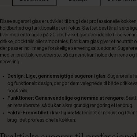
Disse sugerør i glas er udviklet til brug i det professionelle køkken
holdbarhed og funktionalitet er i fokus. Sættet består af seks lig
hver med en længde på 20 cm, hvilket gør dem ideelle til servering
drikke, cocktails eller smoothies. Det klare glas giver et neutralt o
der passer ind i mange forskellige serveringssituationer. Sugerør
med en praktisk rensebørste, så du nemt kan holde dem rene og kl
servering.
Design: Lige, gennemsigtige sugerør i glas
: Sugerørene ha
og funktionelt design, der gør dem velegnede til både drikkev
cocktails.
Funktioner: Genanvendelige og nemme at rengøre
: Sætt
en rensebørste, så du kan sikre grundig rengøring efter brug.
Fakta: Fremstillet i klart glas
: Materialet er robust og tåle
brug i det professionelle køkken.