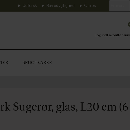
Udforsk
Bæredygtighed
Om os
Erhverv
Log ind
Favoritter
Kurv
IER
BRUGTVARER
k Sugerør, glas, L20 cm (6