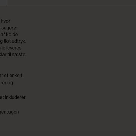
, hvor
e sugerør,
 af kolde
g flot udtryk,
ene leveres
ar til næste
r et enkelt
arer og
et inkluderer
r gentagen