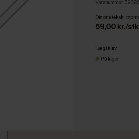
Varenummer: 5939
Din pris (ekskl. mom
59,00 kr./stk
Læg i kurv
På lager
r