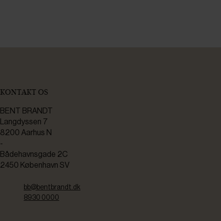
KONTAKT OS
BENT BRANDT
Langdyssen 7
8200 Aarhus N
-
Bådehavnsgade 2C
2450 København SV
bb@bentbrandt.dk
8930 0000