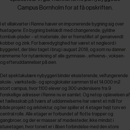
Campus Bornholm for at få opskriften.
I et villakvarter i Rønne hæver en imponerende bygning sig over
hustagene. En bygning beklædt med changerende, gyldne
tombak-plader – et materiale, der er fremstillet af genanvendt
kobber og zink. For bæredygtighed har været et nøgleord i
byggeriet, der blev taget i brug i august 2018, og som nu danner
rammerne for nytænkning af alle gymnasie-, erhvervs-, voksen-
og efteruddannelser på øen.
Det spektakulære nybyggeri binder eksisterende, velfungerende
skole-, værksteds- og sproglokaler sammen til et 14.000 m2
stort campus, hvor 1.100 elever og 300 undervisere fra 9
forskellige adresser i Rønne nu er samlet. Og netop oplevelsen af
et fællesskab på tværs af uddannelserne har været et mål for
både projekt og arkitektur, og her spiller et 4 etager højt torv en
central rolle. Alle etager er forbundet af flotte trapper og
gangbroer, og der er masser af mødesteder, ikke mindst i
stueetagen, hvor torvet er i åben forbindelse med den store