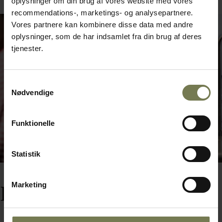
oplysninger om din brug af vores website med vores
recommendations-, marketings- og analysepartnere.
Vores partnere kan kombinere disse data med andre
oplysninger, som de har indsamlet fra din brug af deres
tjenester.
Samtykkevalg
Nødvendige
Funktionelle
Statistik
Marketing
Ingen vil være tjenere