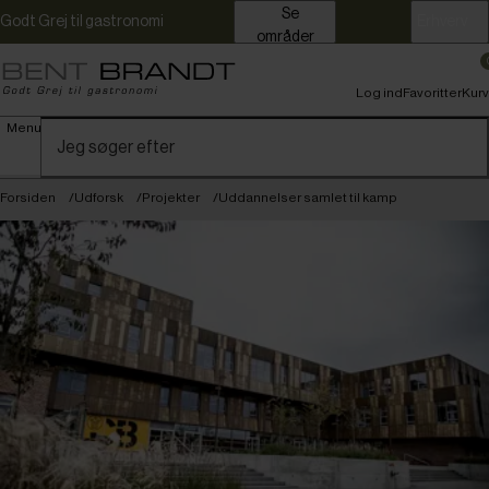
Se
Godt Grej til gastronomi
Erhverv
områder
Log ind
Favoritter
Kurv
Menu
Forsiden
Udforsk
Projekter
Uddannelser samlet til kamp