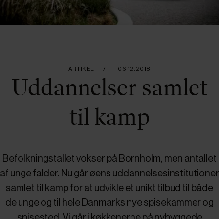
ARTIKEL
06.12.2018
Uddannelser samlet
til kamp
Befolkningstallet vokser på Bornholm, men antallet
af unge falder. Nu går øens uddannelsesinstitutioner
samlet til kamp for at udvikle et unikt tilbud til både
de unge og til hele Danmarks nye spisekammer og
spisested. Vi går i køkkenerne på nybyggede