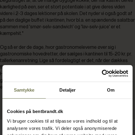
begunstiget af, at de mange dygtige kokke, der har kastet deres
kærlighed på øen, ser et stort potentiale i at give deres viden
videre i 2-3 dages lektioner på skolen. Det nyder vi også godt af
på den daglige buffet i kantinen, hvor bl.a. en spændende salatbar
sammen med 'smør-selv-sandwich' og 'lav-selv-juice' er et
kæmpehit."
Og så er der de dage, hvor gastronomeleverne øver sig i
gastronomiske hovedretter, der sælges i kantinen til 15-20 kr. pr.
tallerkenanretning. Lige så fordelagtigt er det, når der dækkes
fint op i restaurantlokalet. Her er det pensionister, søfolk,
Hjerteforeningens medlemmer m.fl., der inviteres på
gourmetoplevelser til en symbolsk pris. Serveret af gastronom-
eleverne selv, for der er et problem…
Samtykke
Detaljer
Om
Cookies på bentbrandt.dk
Vi bruger cookies til at tilpasse vores indhold og til at
analysere vores trafik. Vi deler også anonymiserede