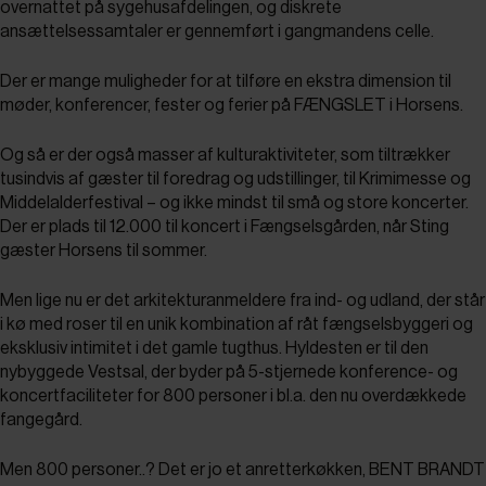
overnattet på sygehusafdelingen, og diskrete
ansættelsessamtaler er gennemført i gangmandens celle.
Der er mange muligheder for at tilføre en ekstra dimension til
møder, konferencer, fester og ferier på FÆNGSLET i Horsens.
Og så er der også masser af kulturaktiviteter, som tiltrækker
tusindvis af gæster til foredrag og udstillinger, til Krimimesse og
Middelalderfestival – og ikke mindst til små og store koncerter.
Der er plads til 12.000 til koncert i Fængselsgården, når Sting
gæster Horsens til sommer.
Men lige nu er det arkitekturanmeldere fra ind- og udland, der står
i kø med roser til en unik kombination af råt fængselsbyggeri og
eksklusiv intimitet i det gamle tugthus. Hyldesten er til den
nybyggede Vestsal, der byder på 5-stjernede konference- og
koncertfaciliteter for 800 personer i bl.a. den nu overdækkede
fangegård.
Men 800 personer..? Det er jo et anretterkøkken, BENT BRANDT