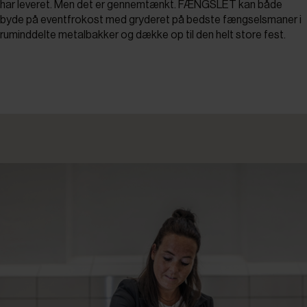
har leveret. Men det er gennemtænkt. FÆNGSLET kan både
byde på eventfrokost med gryderet på bedste fængselsmaner i
ruminddelte metalbakker og dække op til den helt store fest.