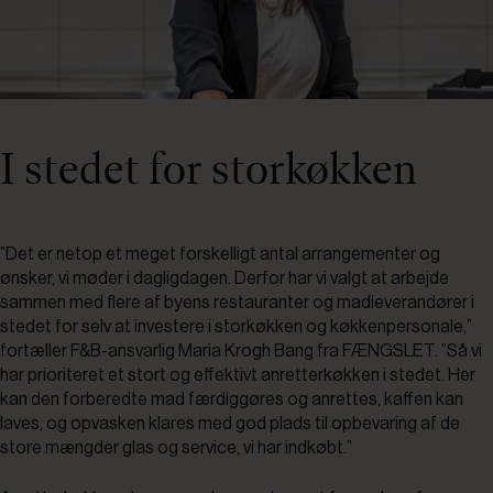
I stedet for storkøkken
”Det er netop et meget forskelligt antal arrangementer og
ønsker, vi møder i dagligdagen. Derfor har vi valgt at arbejde
sammen med flere af byens restauranter og madleverandører i
stedet for selv at investere i storkøkken og køkkenpersonale,”
fortæller F&B-ansvarlig Maria Krogh Bang fra FÆNGSLET. ”Så vi
har prioriteret et stort og effektivt anretterkøkken i stedet. Her
kan den forberedte mad færdiggøres og anrettes, kaffen kan
laves, og opvasken klares med god plads til opbevaring af de
store mængder glas og service, vi har indkøbt.”