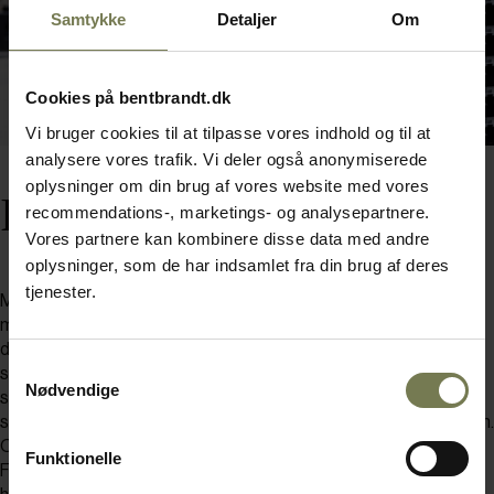
Samtykke
Detaljer
Om
Cookies på bentbrandt.dk
Vi bruger cookies til at tilpasse vores indhold og til at
analysere vores trafik. Vi deler også anonymiserede
oplysninger om din brug af vores website med vores
Rammer giver respekt
recommendations-, marketings- og analysepartnere.
Vores partnere kan kombinere disse data med andre
oplysninger, som de har indsamlet fra din brug af deres
tjenester.
Maria Krogh Bang har ansvaret for afviklingen af de mange
møder og events sammen med konferenceerfarne Jan Rydén,
der med uniform, nøglebundt og fløjte glider ind i omgivelserne
Samtykkevalg
som respektindgydende vagt. Han kan ikke undertrykke et lille
Nødvendige
smil, når han fortæller om topledere, der straks tier og står helt
stille, når han kalder til orden i det gamle, 3-etager høje arrestrum.
Og et prik på skulderen, får straks lejrskoleeleven fra
Funktionelle
FÆNGSLETs vandrehjem til at bukke sig efter det stykke papir,