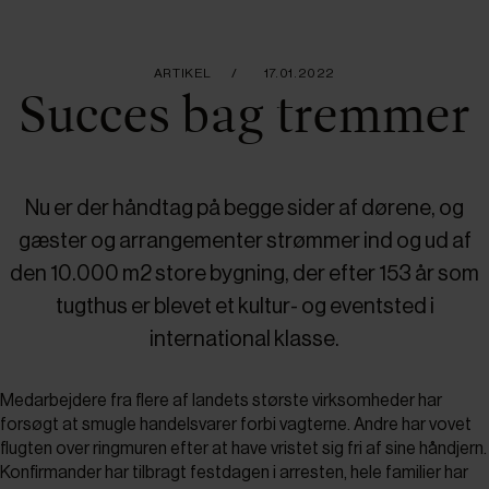
ARTIKEL
17.01.2022
Succes bag tremmer
Nu er der håndtag på begge sider af dørene, og
gæster og arrangementer strømmer ind og ud af
den 10.000 m2 store bygning, der efter 153 år som
tugthus er blevet et kultur- og eventsted i
international klasse.
Medarbejdere fra flere af landets største virksomheder har
forsøgt at smugle handelsvarer forbi vagterne. Andre har vovet
flugten over ringmuren efter at have vristet sig fri af sine håndjern.
Konfirmander har tilbragt festdagen i arresten, hele familier har