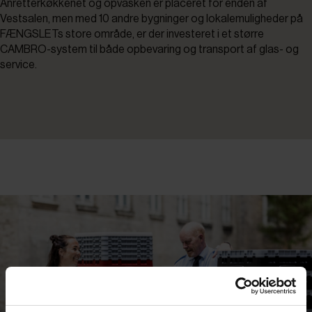
Anretterkøkkenet og opvasken er placeret for enden af
Vestsalen, men med 10 andre bygninger og lokalemuligheder på
FÆNGSLETs store område, er der investeret i et større
CAMBRO-system til både opbevaring og transport af glas- og
service.