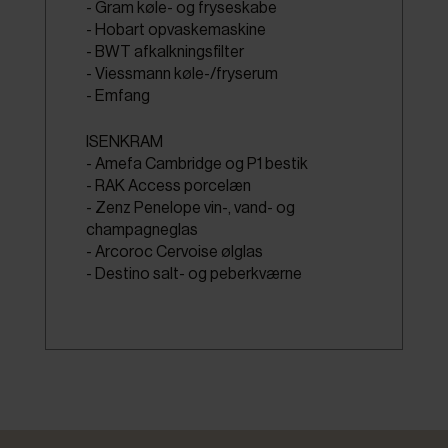
- Gram køle- og fryseskabe
- Hobart opvaskemaskine
- BWT afkalkningsfilter
- Viessmann køle-/fryserum
- Emfang
ISENKRAM
- Amefa Cambridge og P1 bestik
- RAK Access porcelæn
- Zenz Penelope vin-, vand- og
champagneglas
- Arcoroc Cervoise ølglas
- Destino salt- og peberkværne