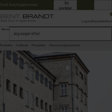
Se
Godt Grej til gastronomi
Erhverv
områder
Log ind
Favoritter
Kurv
Menu
Forsiden
Udforsk
Projekter
Succes bag tremmer