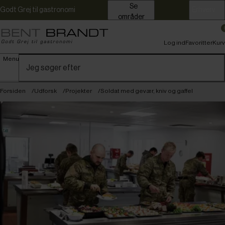
Se
Godt Grej til gastronomi
Erhverv
områder
Log ind
Favoritter
Kurv
Menu
Forsiden
Udforsk
Projekter
Soldat med gevær, kniv og gaffel