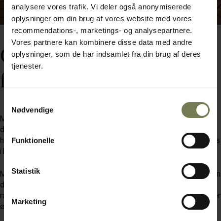
analysere vores trafik. Vi deler også anonymiserede
oplysninger om din brug af vores website med vores
recommendations-, marketings- og analysepartnere.
Vores partnere kan kombinere disse data med andre
Gastronomi og
oplysninger, som de har indsamlet fra din brug af deres
tjenester.
feltrationer
Samtykkevalg
Nødvendige
Med ministre og højtstående NATO-folk på jævnlige besøg får
den erfarne kok fortsat afløb for sin inter-esse for vin og den
Funktionelle
højere gastronomi – og finere borddækning, hvilket bl.a. afspejles
i Henrik Linds valg af de flotte Open Up vinglas.
Statistik
Men om det er ministre eller menige, er grundholdningen til maden
den samme: Alt laves fra bunden og på basis af bornholmske
råvarer i den udstrækning, det er muligt – og økologisk, hvis det er
Marketing
økonomisk forsvarligt.