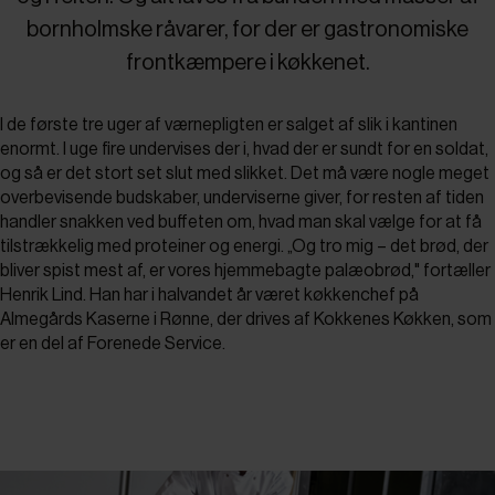
bornholmske råvarer, for der er gastronomiske
frontkæmpere i køkkenet.
I de første tre uger af værnepligten er salget af slik i kantinen
enormt. I uge fire undervises der i, hvad der er sundt for en soldat,
og så er det stort set slut med slikket. Det må være nogle meget
overbevisende budskaber, underviserne giver, for resten af tiden
handler snakken ved buffeten om, hvad man skal vælge for at få
tilstrækkelig med proteiner og energi. „Og tro mig – det brød, der
bliver spist mest af, er vores hjemmebagte palæobrød," fortæller
Henrik Lind. Han har i halvandet år været køkkenchef på
Almegårds Kaserne i Rønne, der drives af Kokkenes Køkken, som
er en del af Forenede Service.