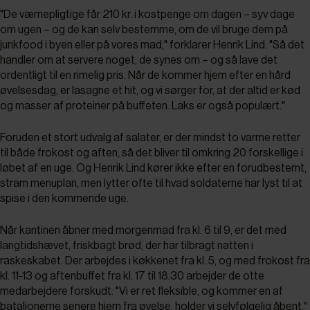
"De værnepligtige får 210 kr. i kostpenge om dagen – syv dage
om ugen – og de kan selv bestemme, om de vil bruge dem på
junkfood i byen eller på vores mad," forklarer Henrik Lind. "Så det
handler om at servere noget, de synes om – og så lave det
ordentligt til en rimelig pris. Når de kommer hjem efter en hård
øvelsesdag, er lasagne et hit, og vi sørger for, at der altid er kød
og masser af proteiner på buffeten. Laks er også populært."
Foruden et stort udvalg af salater, er der mindst to varme retter
til både frokost og aften, så det bliver til omkring 20 forskellige i
løbet af en uge. Og Henrik Lind kører ikke efter en forudbestemt,
stram menuplan, men lytter ofte til hvad soldaterne har lyst til at
spise i den kommende uge.
Når kantinen åbner med morgenmad fra kl. 6 til 9, er det med
langtidshævet, friskbagt brød, der har tilbragt natten i
raskeskabet. Der arbejdes i køkkenet fra kl. 5, og med frokost fra
kl. 11-13 og aftenbuffet fra kl. 17 til 18.30 arbejder de otte
medarbejdere forskudt. "Vi er ret fleksible, og kommer en af
bataljonerne senere hjem fra øvelse, holder vi selvfølgelig åbent,"