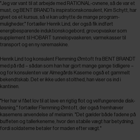
"Jeg var vant til at arbejde med RATIONAL-ovnene, så de var et
must, og BENT BRANDTs inspirationskonsulent, Kim Schytt, har
givet os et kursus, så vi kan udnytte de mange program-
muligheder," fortæller Henrik Lind, der også fik indført
energibesparende induktionskogebord, grovopvasker som
supplement til HOBART tunnelopvaskeren, varmekasser til
transport og en ny røremaskine.
Henrik Lind tog konsulent Flemming Ørntoft fra BENT BRANDT
med på råd – sådan som han har gjort mange gange tidligere –
og for konsulenten var Almegårds Kaserne også et gammelt
bekendtskab. Det er ikke uden stolthed, han viser os ind i
kantinen.
"Her har vi fået lov til at lave en rigtig flot og velfungerende disk-
løsning," fortæller Flemming Ørntoft, der også fremhæver
kasernens anvendelse af melamin. "Det gælder både fadene på
buffeten og tallerkenerne, hvor den stabile vægt har betydning,
fordi soldaterne betaler for maden efter vægt."