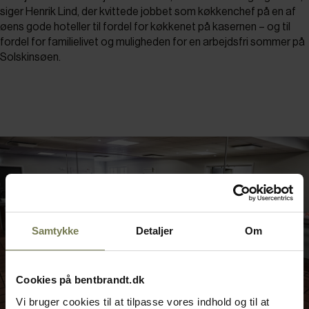
siger Henrik Lind, der kvittede jobbet som køkkenchef på en af
øens gode hoteller til fordel for køkkenet på kasernen – og til
fordel for familielivet og muligheden for en arbejdsfri sommer på
Solskinsøen.
Samtykke
Detaljer
Om
Cookies på bentbrandt.dk
Vi bruger cookies til at tilpasse vores indhold og til at