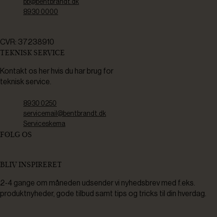
bb@bentbrandt.dk
8930 0000
CVR: 37238910
TEKNISK SERVICE
Kontakt os her hvis du har brug for
teknisk service.
8930 0250
servicemail@bentbrandt.dk
Serviceskema
FØLG OS
BLIV INSPIRERET
2-4 gange om måneden udsender vi nyhedsbrev med f.eks.
produktnyheder, gode tilbud samt tips og tricks til din hverdag.