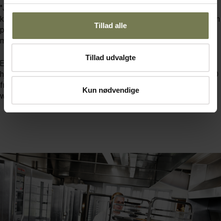
"Jeg har frie hænder, når bare jeg overholder budgetterne," siger
køkkenchefen, mens transportkasserne til dagens øvelse i felten
Tillad alle
pakkes med kildevand, müslibar, frugt og varm aftensmad –
masser af næring!
Tillad udvalgte
En anden kaserne-specialitet er fredagens 'smør-selv-din-
hjemrejse-sandwich'. Mange af de 240 værnepligtige og ca. 300
fra NATO-styrkerne og Opklaringsbataljonen forlader øen i
Kun nødvendige
weekenden, og madpakken til hjemturen er populær.