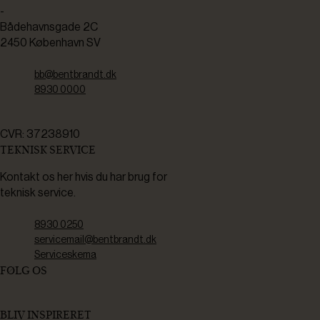
-
Bådehavnsgade 2C
2450 København SV
bb@bentbrandt.dk
8930 0000
CVR: 37238910
TEKNISK SERVICE
Kontakt os her hvis du har brug for
teknisk service.
8930 0250
servicemail@bentbrandt.dk
Serviceskema
FØLG OS
BLIV INSPIRERET