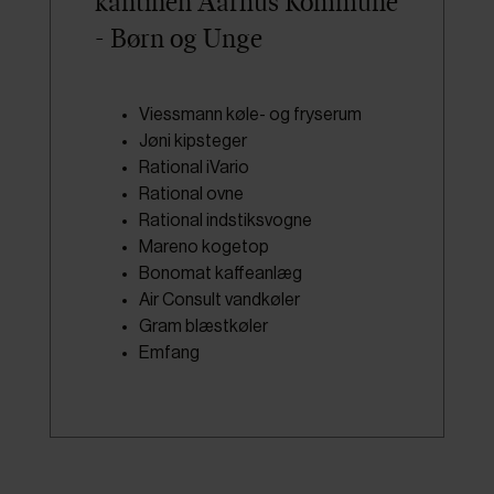
kantinen Aarhus Kommune
- Børn og Unge
Viessmann køle- og fryserum
Jøni kipsteger
Rational iVario
Rational ovne
Rational indstiksvogne
Mareno kogetop
Bonomat kaffeanlæg
Air Consult vandkøler
Gram blæstkøler
Emfang