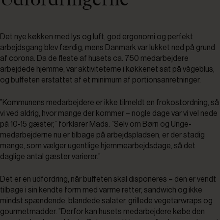
Det nye køkken med lys og luft, god ergonomi og perfekt
arbejdsgang blev færdig, mens Danmark var lukket ned på grund
af corona. Da de fleste af husets ca. 750 medarbejdere
arbejdede hjemme, var aktiviteterne i køkkenet sat på vågeblus,
og buffeten erstattet af et minimum af portionsanretninger.
”Kommunens medarbejdere er ikke tilmeldt en frokostordning, så
vi ved aldrig, hvor mange der kommer – nogle dage var vi vel nede
på 10-15 gæster,” forklarer Mads. ”Selv om Børn og Unge-
medarbejderne nu er tilbage på arbejdspladsen, er der stadig
mange, som vælger ugentlige hjemmearbejdsdage, så det
daglige antal gæster varierer.”
Det er en udfordring, når buffeten skal disponeres – den er vendt
tilbage i sin kendte form med varme retter, sandwich og ikke
mindst spændende, blandede salater, grillede vegetarwraps og
gourmetmadder. ”Derfor kan husets medarbejdere købe den