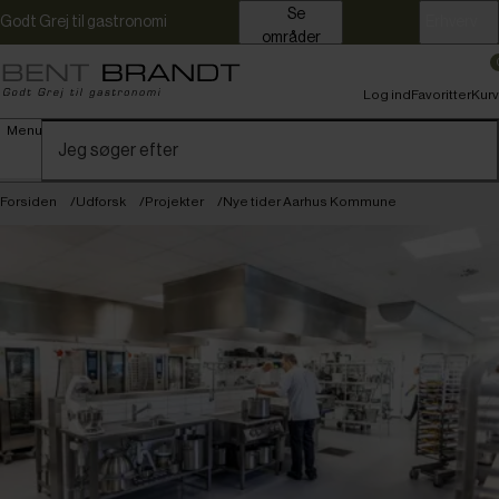
Se
Godt Grej til gastronomi
Erhverv
områder
Log ind
Favoritter
Kurv
Menu
Forsiden
Udforsk
Projekter
Nye tider Aarhus Kommune