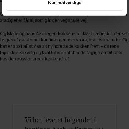
solgt dobbelt så mange…”
Kun nødvendige
Også flere gæster efterspørger laktosefrie produkter, mens det
stadig er et fåtal, som går den veganske vej.
Og Mads og hans 4 kolleger i køkkenet er klar til arbejdet, der kan
følges af gæsterne i kantinen gennem store, brandsikre ruder. Og
han er stolt af at vise sit nyindrettede køkken frem – de rene
linjer, de sikre valg og kvaliteten matcher de faglige ambitioner
hos den passionerede køkkenchef.
Vi har leveret følgende til