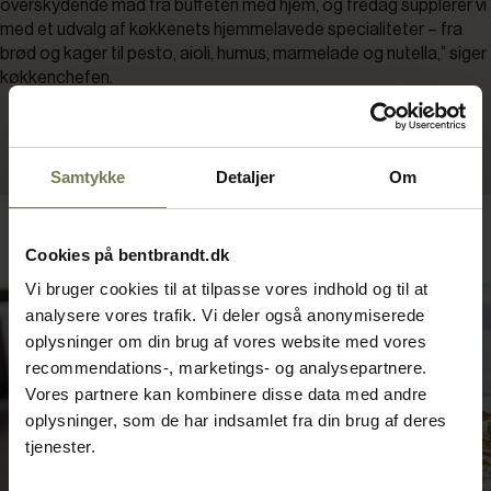
overskydende mad fra buffeten med hjem, og fredag supplerer vi
med et udvalg af køkkenets hjemmelavede specialiteter – fra
brød og kager til pesto, aioli, humus, marmelade og nutella,” siger
køkkenchefen.
Samtykke
Detaljer
Om
Cookies på bentbrandt.dk
Vi bruger cookies til at tilpasse vores indhold og til at
analysere vores trafik. Vi deler også anonymiserede
oplysninger om din brug af vores website med vores
recommendations-, marketings- og analysepartnere.
Vores partnere kan kombinere disse data med andre
oplysninger, som de har indsamlet fra din brug af deres
tjenester.