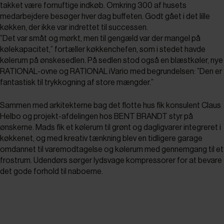
takket være fornuftige indkøb. Omkring 300 af husets
medarbejdere besøger hver dag buffeten. Godt gået i det lille
køkken, der ikke var indrettet til successen.
”Det var småt og mørkt, men til gengæld var der mangel på
kølekapacitet,” fortæller køkkenchefen, som i stedet havde
kølerum på ønskesedlen. På sedlen stod også en blæstkøler, nye
RATIONAL-ovne og RATIONAL iVario med begrundelsen: ”Den er
fantastisk til trykkogning af store mængder.”
Sammen med arkitekterne bag det flotte hus fik konsulent Claus
Helbo og projekt-afdelingen hos BENT BRANDT styr på
ønskerne. Mads fik et kølerum til grønt og dagligvarer integreret i
køkkenet, og med kreativ tænkning blev en tidligere garage
omdannet til varemodtagelse og kølerum med gennemgang til et
frostrum. Udendørs sørger lydsvage kompressorer for at bevare
det gode forhold til naboerne.