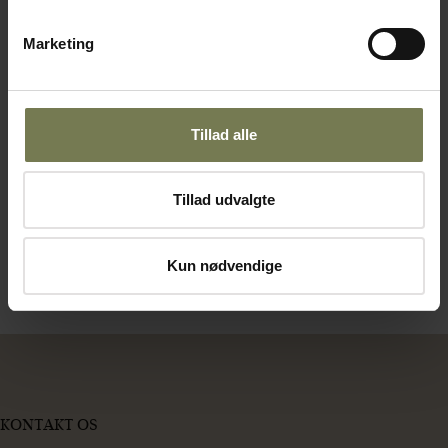
Borde på murede sokler gør køkkenet
meget rengøringsvenligt.
Marketing
Ovn med tilhørende emfang.
Tillad alle
Små maskiner indbygget i et
specialfremstillet stativ, som sikrer
orden og sparer plads.
Tillad udvalgte
Kun nødvendige
KONTAKT OS