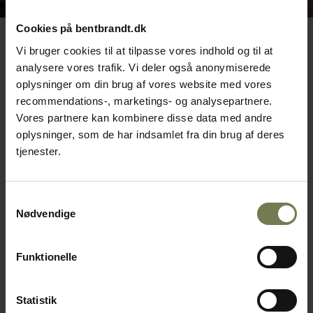
Cookies på bentbrandt.dk
Vi bruger cookies til at tilpasse vores indhold og til at
analysere vores trafik. Vi deler også anonymiserede
oplysninger om din brug af vores website med vores
recommendations-, marketings- og analysepartnere.
Vores partnere kan kombinere disse data med andre
oplysninger, som de har indsamlet fra din brug af deres
tjenester.
Løsninger leveret til noma:
Samtykkevalg
Nødvendige
Køkken delvist åbent og centralt
placeret i restauranten.
Funktionelle
Varmt parti med induktionsblus, som
begrænser varmeudvikling og sikrer høj
effektivitet.
Statistik