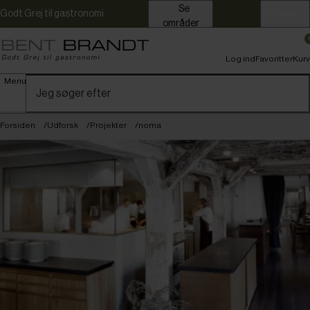
Se
Godt Grej til gastronomi
Erhverv
områder
Log ind
Favoritter
Kurv
Menu
Forsiden
Udforsk
Projekter
noma