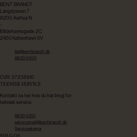
BENT BRANDT
Langdyssen 7
8200 Aarhus N
-
Bådehavnsgade 2C
2450 København SV
bb@bentbrandt.dk
8930 0000
CVR: 37238910
TEKNISK SERVICE
Kontakt os her hvis du har brug for
teknisk service.
8930 0250
servicemail@bentbrandt.dk
Serviceskema
FØLG OS