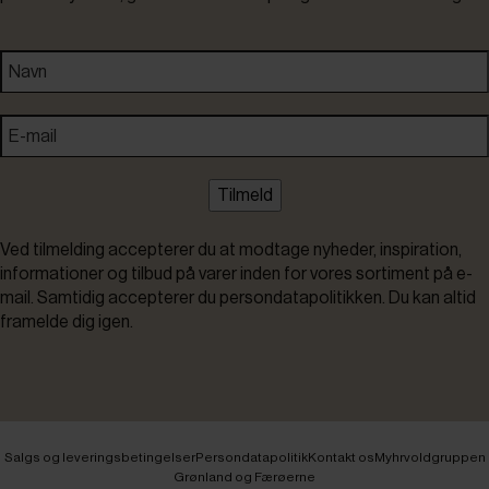
Tilmeld
Ved tilmelding accepterer du at modtage nyheder, inspiration,
informationer og tilbud på varer inden for vores sortiment på e-
mail. Samtidig accepterer du persondatapolitikken. Du kan altid
framelde dig igen.
Salgs og leveringsbetingelser
Persondatapolitik
Kontakt os
Myhrvoldgruppen
Grønland og Færøerne