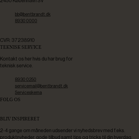
2450 København SV
bb@bentbrandt.dk
8930 0000
CVR: 37238910
TEKNISK SERVICE
Kontakt os her hvis du har brug for
teknisk service.
8930 0250
servicemail@bentbrandt.dk
Serviceskema
FØLG OS
BLIV INSPIRERET
2-4 gange om måneden udsender vi nyhedsbrev med f.eks.
produktnyheder, gode tilbud samt tips og tricks til din hverdag.