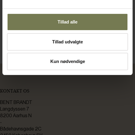
Varm niche bag disken består af 2 ovne,
gaskogebord, elfriture og grill samt
kraftig udsugning.
Tillad alle
Tillad udvalgte
Kun nødvendige
KONTAKT OS
BENT BRANDT
Langdyssen 7
8200 Aarhus N
-
Bådehavnsgade 2C