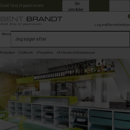
Se
Godt Grej til gastronomi
Erhverv
områder
Log ind
Favoritter
Kurv
Menu
Forsiden
Udforsk
Projekter
A Hereford Beefstouw