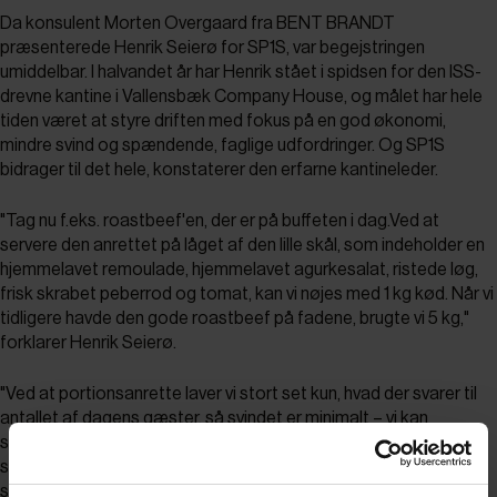
Da konsulent Morten Overgaard fra BENT BRANDT
præsenterede Henrik Seierø for SP1S, var begejstringen
umiddelbar. I halvandet år har Henrik stået i spidsen for den ISS-
drevne kantine i Vallensbæk Company House, og målet har hele
tiden været at styre driften med fokus på en god økonomi,
mindre svind og spændende, faglige udfordringer. Og SP1S
bidrager til det hele, konstaterer den erfarne kantineleder.
"Tag nu f.eks. roastbeef'en, der er på buffeten i dag.Ved at
servere den anrettet på låget af den lille skål, som indeholder en
hjemmelavet remoulade, hjemmelavet agurkesalat, ristede løg,
frisk skrabet peberrod og tomat, kan vi nøjes med 1 kg kød. Når vi
tidligere havde den gode roastbeef på fadene, brugte vi 5 kg,"
forklarer Henrik Seierø.
"Ved at portionsanrette laver vi stort set kun, hvad der svarer til
antallet af dagens gæster, så svindet er minimalt – vi kan
simpelthen mærke, at vores affaldsspande er blevet lettere. Og
så er det jo en faglig fornøjelse at lave noget, der præsenterer
sig så vanvittig godt. Det tager længere tid, ja. Og