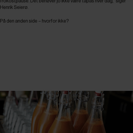
frokostpause. Det behøver jo ikke være tapas hver dag," siger
Henrik Seierø.
På den anden side – hvorfor ikke?