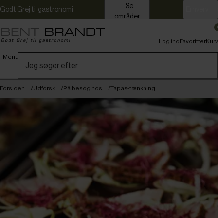
Se
Godt Grej til gastronomi
Erhverv
områder
Log ind
Favoritter
Kurv
Menu
Forsiden
Udforsk
På besøg hos
Tapas-tænkning