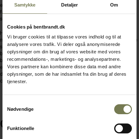
Samtykke
Detaljer
Om
engangsservice koster, men det hænger sammen, for ud over
færre råvarer og mindre madspild bruger vi jo meget mindre
service, og vi sparer på opvasken."
Cookies på bentbrandt.dk
Henrik Seierø kan også konstatere, at servering til
Vi bruger cookies til at tilpasse vores indhold og til at
mødeaktiviteter rundt omkring i huset er blevet mindre. "Tidligere
analysere vores trafik. Vi deler også anonymiserede
serverede vi ofte frokost i mødelokalerne, men nu tager husets
oplysninger om din brug af vores website med vores
beboere deres gæster med ned i kantinen – de skal se tapas-
recommendations-, marketings- og analysepartnere.
buffeten. Det er noget, man taler om, og det er også tapas, der
Vores partnere kan kombinere disse data med andre
efterspørges, når der er aftenarrangementer i huset. Og her er
oplysninger, som de har indsamlet fra din brug af deres
det jo nemt – vi kan gøre tingene klar på forhånd, og der er ingen
opvask."
tjenester.
Samtykkevalg
Nødvendige
God energi til frokost
Funktionelle