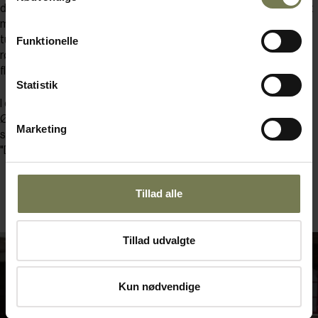
der gæster Bornholm nu," fortæller Pia Kofoed. "Tidligere var det
meget busselskaber, men nu rejser man mere på egen hånd, og
turisterne er blevet mere forvænte. Derfor har vi også indrettet
Funktionelle
røgeriet, så det i sin varepræsentation kan måle sig med de
flotteste delikatesseforretninger."
Statistik
I den forbindelse har Pia og Ricko gjort flittig brug af Flemming
Ørntoft fra BENT BRANDT, der har rådgivet og været
Marketing
sparringspartner for overgangen til de nye serveringsformer.
"Dejlig fyr," som Pia kalder den erfarne konsulent.
Tillad alle
Tillad udvalgte
Kun nødvendige