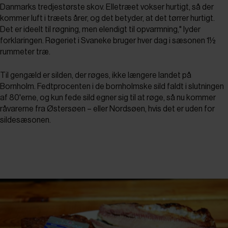
Danmarks tredjestørste skov. Elletræet vokser hurtigt, så der
kommer luft i træets årer, og det betyder, at det tørrer hurtigt.
Det er ideelt til røgning, men elendigt til opvarmning," lyder
forklaringen. Røgeriet i Svaneke bruger hver dag i sæsonen 1½
rummeter træ.
Til gengæld er silden, der røges, ikke længere landet på
Bornholm. Fedtprocenten i de bornholmske sild faldt i slutningen
af 80'erne, og kun fede sild egner sig til at røge, så nu kommer
råvarerne fra Østersøen – eller Nordsøen, hvis det er uden for
sildesæsonen.