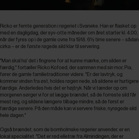
Ricko er femte generation i røgeriet i Svaneke. Han er flasket op
med en dagligdag, der syv-otte måneder om året starter kl. 4.00,
når der fyres op i de gamle ovne fra 1918. 6½ time senere – sådan
cirka – er de første røgede sild klar til servering.
"Man skal ha' det i fingrene for at kunne mærke, om silden er
færdig," fortæller Ricko Kofoed, der sammen med sin mor, Pia,
fører de gamle familietraditioner videre. "Er der lavtryk, og
kommer vinden fra øst, holdes røgen nede, så sildene er hurtigere
færdige. Anderledes hvis det er højtryk. Når vi tænder op om
morgenen sørger vi for at lægge brændet, så de forreste sild får
mest røg, og sildene længere tilbage mindre, så de først er
færdige senere. På den måde kan vi servere friske, nyrøgede sild
hele dagen."
Også brændet, som de bornholmske røgerier anvender, er en
lokal specialitet. "Det er rød elletræ fra Almindingen, der er