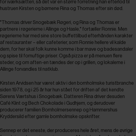
for iværksætteri, så det var en større forretning han efterlod til
hustruen Kirsten og børnene Rina og Thomas efter sin død.
"Thomas driver Snogebæk Røgeri, og Rina og Thomas er
partnere i røgerierne i Allinge og Hasle," fortæller Ronnie. Men
røgerierne har med sine store buffettilbud efterhånden karakter
af restauranter – eller cafeterier, som Ronnie hellere vil kalde
dem, for her skal folk kunne komme i bar mave og badesandaler
og spise til fornuftige priser. Også pizza er på menuen flere
steder, og om aften-en tændes der op i grillen, og lokalerne i
Allinge forvandles til natklub.
Kirsten Arvidsen har været aktiv i den bornholmske turistbranche
siden 1978, og i 25 år har hun stået for driften af det kendte
Sørens Værtshus i Snogebæk. Datteren Rina driver desuden
Café Klint og Bech Chokolade i Gudhjem, og derudover
producerer familien Bornholmersennep og Hammershus
Kryddersild efter gamle bornholmske opskrifter.
Sennep er det eneste, der produceres hele året, mens de øvrige