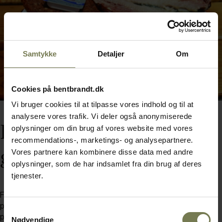
Samtykke
Detaljer
Om
Cookies på bentbrandt.dk
Vi bruger cookies til at tilpasse vores indhold og til at
analysere vores trafik. Vi deler også anonymiserede
Fra avispapir til kniv og
oplysninger om din brug af vores website med vores
recommendations-, marketings- og analysepartnere.
gaffel
Vores partnere kan kombinere disse data med andre
oplysninger, som de har indsamlet fra din brug af deres
tjenester.
Først var det avispapir, så blev det paptallerkener og
plastikbestik, men for et par år siden indførte røgeriet i Svaneke
Samtykkevalg
porcelæn, glas og bestik til servering. "Det er en ny type turister,
Nødvendige