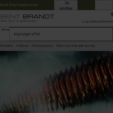
Se
Godt Grej til gastronomi
Erhverv
områder
Log ind
Favoritter
Kurv
Menu
Forsiden
Udforsk
På besøg hos
Øen, hvor man går op i røg