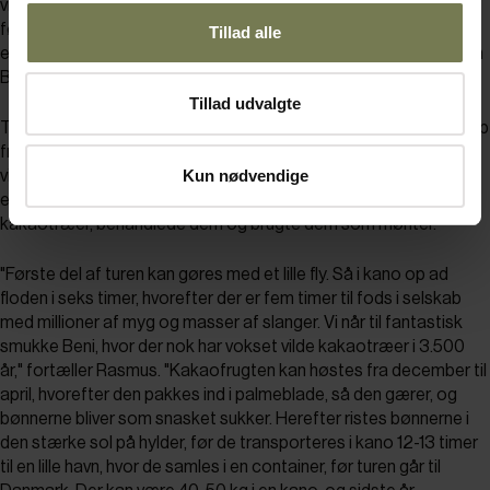
vildt, så bønnerne ikke er presset til at vokse hurtigt med deraf
følgende syre og bitterhed? Det blev hr. Kjær, professor i
Tillad alle
eksotiske planter, der fandt svaret: Svaret lå på grænsen mellem
Bolivia og Brasilien.
Tillad udvalgte
Tre uger senere var Pernille og Rasmus på vej til Bolivia med hjælp
fra Danida. Det var lykkedes at få kontakt til en person, der
Kun nødvendige
vidste, at et sted – på nogle øer i Amazonfloden – indsamlede
efterkommere af Inkaindianerne bønner fra klynger af vilde
kakaotræer, behandlede dem og brugte dem som mønter.
"Første del af turen kan gøres med et lille fly. Så i kano op ad
floden i seks timer, hvorefter der er fem timer til fods i selskab
med millioner af myg og masser af slanger. Vi når til fantastisk
smukke Beni, hvor der nok har vokset vilde kakaotræer i 3.500
år," fortæller Rasmus. "Kakaofrugten kan høstes fra december til
april, hvorefter den pakkes ind i palmeblade, så den gærer, og
bønnerne bliver som snasket sukker. Herefter ristes bønnerne i
den stærke sol på hylder, før de transporteres i kano 12-13 timer
til en lille havn, hvor de samles i en container, før turen går til