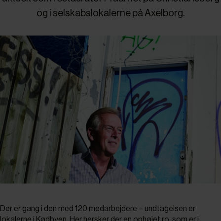
og i selskabslokalerne på Axelborg.
Der er gang i den med 120 medarbejdere – undtagelsen er
lokalerne i Kødbyen. Her hersker der en ophøjet ro, som er i