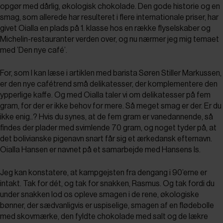
opgør med dårlig, økologisk chokolade. Den gode historie og en
smag, som allerede har resulteret i flere internationale priser, har
givet Oialla en plads på 1. klasse hos en række flyselskaber og
Michelin-restauranter verden over, og nu nærmer jeg mig temaet
med ’Den nye café’.
For, som I kan læse i artiklen med barista Søren Stiller Markussen,
er den nye cafétrend små delikatesser, der komplementere den
ypperlige kaffe. Og med Oialla taler vi om delikatesser på fem
gram, for der er ikke behov for mere. Så meget smag er der. Er du
ikke enig..? Hvis du synes, at de fem gram er vanedannende, så
findes der plader med svimlende 70 gram, og noget tyder på, at
det bolivianske pigenavn snart får sig et ærkedansk efternavn.
Oialla Hansen er navnet på et samarbejde med Hansens Is.
Jeg kan konstatere, at kampgejsten fra dengang i 90’erne er
intakt. Tak for dét, og tak for snakken, Rasmus. Og tak fordi du
under snakken lod os opleve smagen i de rene, økologiske
bønner, der sædvanligvis er uspiselige, smagen af en flødebolle
med skovmærke, den fyldte chokolade med salt og de lækre