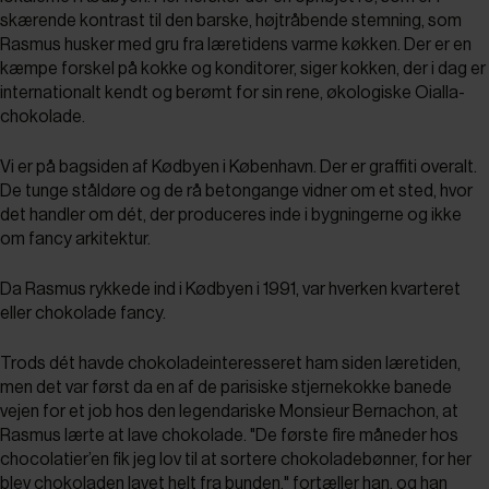
skærende kontrast til den barske, højtråbende stemning, som
Rasmus husker med gru fra læretidens varme køkken. Der er en
kæmpe forskel på kokke og konditorer, siger kokken, der i dag er
internationalt kendt og berømt for sin rene, økologiske Oialla-
chokolade.
Vi er på bagsiden af Kødbyen i København. Der er graffiti overalt.
De tunge ståldøre og de rå betongange vidner om et sted, hvor
det handler om dét, der produceres inde i bygningerne og ikke
om fancy arkitektur.
Da Rasmus rykkede ind i Kødbyen i 1991, var hverken kvarteret
eller chokolade fancy.
Trods dét havde chokoladeinteresseret ham siden læretiden,
men det var først da en af de parisiske stjernekokke banede
vejen for et job hos den legendariske Monsieur Berna­chon, at
Rasmus lærte at lave chokolade. "De første fire måneder hos
chocolatier’en fik jeg lov til at sortere chokoladebønner, for her
blev chokoladen lavet helt fra bunden," fortæller han, og han