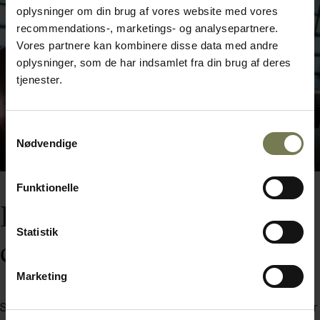
oplysninger om din brug af vores website med vores
recommendations-, marketings- og analysepartnere.
Vores partnere kan kombinere disse data med andre
oplysninger, som de har indsamlet fra din brug af deres
tjenester.
Samtykkevalg
Nødvendige
Funktionelle
Det vilde
Statistik
chokoladeeventyr
Marketing
Så meldte tanken sig: Findes der steder, hvor kakaotræet vokser