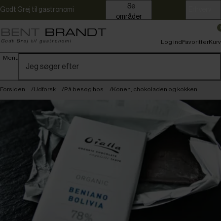
Se
Godt Grej til gastronomi
Erhverv
områder
Log ind
Favoritter
Kurv
Menu
Forsiden
Udforsk
På besøg hos
Konen, chokoladen og kokken