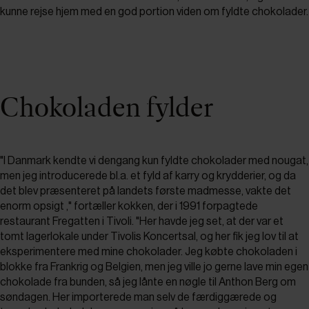
kunne rejse hjem med en god portion viden om fyldte chokolader.
Chokoladen fylder
"I Danmark kendte vi dengang kun fyldte chokolader med nougat,
men jeg introducerede bl.a. et fyld af karry og krydderier, og da
det blev præsenteret på landets første madmesse, vakte det
enorm opsigt ," fortæller kokken, der i 1991 forpagtede
restaurant Fregatten i Tivoli. "Her havde jeg set, at der var et
tomt lagerlokale under Tivolis Koncertsal, og her fik jeg lov til at
eksperimentere med mine chokolader. Jeg købte chokoladen i
blokke fra Frankrig og Belgien, men jeg ville jo gerne lave min egen
chokolade fra bunden, så jeg lånte en nøgle til Anthon Berg om
søndagen. Her importerede man selv de færdiggærede og