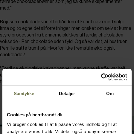
tørrede chokoladebønner, som jeg så kunne eksperimenter
med."
Bojesen chokolade var efterhånden et kendt navn med salg i
Irma og to egne detailforretninger, men ønsket om selv at kunne
styre processen fra bønnerne plukkes til færdig chokoladen
voksede - Ren chokolade uden fyld. Og så var det, at hustruen
Pernille satte trumf på: Hvorfor ikke fremstille økologisk
chokolade?
"Fordi de økologiske kakaobønner, man kunne skaffe, var helt
uinteressante. Derfor smager økologisk chokolade ikke godt,"
fortæller Rasmus. "Men hun blev ved."
Samtykke
Detaljer
Om
Cookies på bentbrandt.dk
Vi bruger cookies til at tilpasse vores indhold og til at
analysere vores trafik. Vi deler også anonymiserede