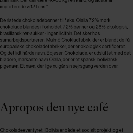
Danmark. Der kan være 40-50 kg i en kano, og sidste år
importerede vi 12 tons."
De ristede chokoladebønner til f.eks. Oialla 72% mørk
chokolade blandes i forholdet 72% bønner og 28% økologisk,
brasiliansk rør-sukker - ingen licithin. Det sker hos
samarbejdspartneren, Malmö Chokladfabrik, der er blandt de få
europæiske chokoladefabrikker, der er økologisk certificeret.
Og det lidt hårde navn, Bojesen Chokolade, er udskiftet med det
blødere, markante navn Oialla, der er et spansk, boliviansk
pigenavn. Et navn, der lige nu går sin sejrsgang verden over.
Apropos den nye café
Chokoladeeventyret i Bolivia er både et socialt projekt og et