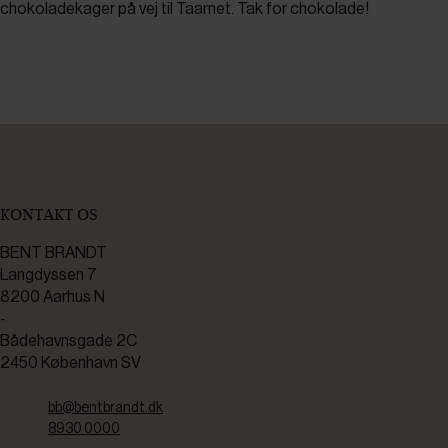
chokoladekager på vej til Taarnet. Tak for chokolade!
KONTAKT OS
BENT BRANDT
Langdyssen 7
8200 Aarhus N
-
Bådehavnsgade 2C
2450 København SV
bb@bentbrandt.dk
8930 0000