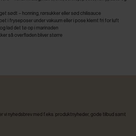
get sødt – honning, rørsukker eller sød chilisauce
et i fryseposer under vakuum eller i pose klemt fri for luft
 og lad det tø op i marinaden
ker så overfladen bliver større
vi nyhedsbrev med f.eks. produktnyheder, gode tilbud samt