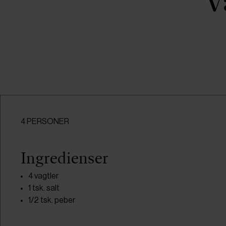
V
4 PERSONER
Ingredienser
4 vagtler
1 tsk. salt
1/2 tsk. peber