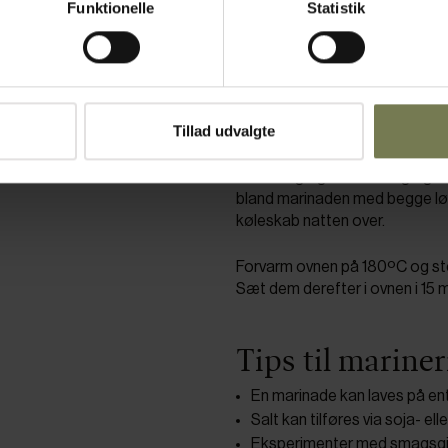
Funktionelle
Statistik
Fremgangsmåd
Rens vagtlerne, fjern halsen og 
for at marinaden kan trænge in
Tillad udvalgte
vagtlerne og drys også indvendi
Pil hvidløg og skalotteløg og k
bland marinaden med begge løg 
køleskab natten over.
Forvarm ovnen på 180ºC og steg
Sæt dem derefter i ovnen i 15 m
Tips til marine
En marinade kan laves på enten
Salt kan tilføres via soja- el
Eksperimenter med smagsgiver