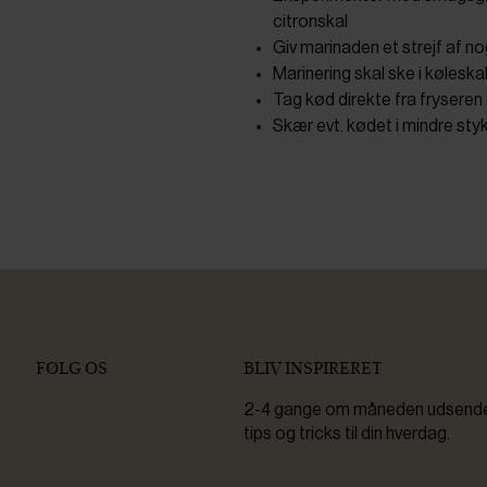
citronskal
Giv marinaden et strejf af no
Marinering skal ske i køleskab
Tag kød direkte fra fryseren
Skær evt. kødet i mindre styk
FØLG OS
BLIV INSPIRERET
2-4 gange om måneden udsender 
tips og tricks til din hverdag.