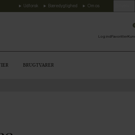
Udforsk
Bæredygtighed
Om os
Erhverv
Log ind
Favoritter
Kurv
IER
BRUGTVARER