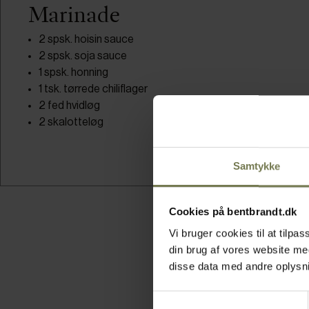
Marinade
2 spsk. hoisin sauce
2 spsk. soja sauce
1 spsk. honning
1 tsk. tørrede chiliflager
2 fed hvidløg
2 skalotteløg
Samtykke
Cookies på bentbrandt.dk
Vi bruger cookies til at tilp
din brug af vores website m
disse data med andre oplysnin
Samtykkevalg