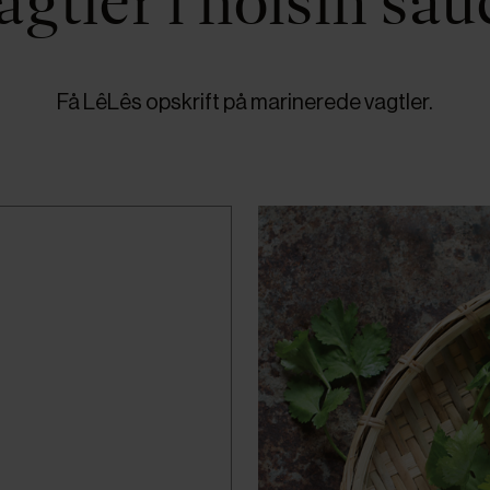
agtler i hoisin sau
Få LêLês opskrift på marinerede vagtler.