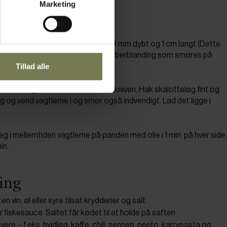
Marketing
e
lav et lille snit på hvert bryst. Ca. 3 mm dybt og 1 cm langt (Dette
d i brystkødet). Lav en salt- og peberblanding som smøres på
Tillad alle
gt af fuglen.
nus hvidløg med den flade side af kniven. Hak skalotteløg fint og
og vend vagtlerne i og smør også indvendigt. Lad det ligge i
 i mellemtiden vagtlerne på panden med olie i 1 min. på hver side.
in.
ring
 vin, øl eller syre tilsat krydderier og salt
ler fiskesauce. Saltet får kødet til at holde på saften
e – f.eks. hvidløg, kaffe, chili, sennep, pesto, karrypasta og