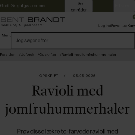
Se
Godt Grej til gastronomi
Erhverv
områder
Log ind
Favoritter
Kurv
Menu
Forsiden
Udforsk
Opskrifter
Ravioli med jomfruhummerhaler
OPSKRIFT
05.05.2025
Ravioli med
jomfruhummerhaler
Prøv disse lækre to-farvede ravioli med