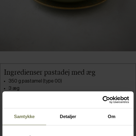
Ingredienser pastadej med æg
350 g pastamel (type 00)
3 æg
1 æggeblomme
1 tsk. fint salt
Vand til justering
Samtykke
Detaljer
Om
Grøn pasta: spinat og vand blendet og sigtet