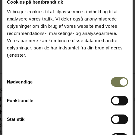
Øvrige ingredienser
Cookies på bentbrandt.dk
4 jomfruhummerhaler
Vi bruger cookies til at tilpasse vores indhold og til at
1 dl creme fraiche 38%
analysere vores trafik. Vi deler også anonymiserede
1 skalotteløg
oplysninger om din brug af vores website med vores
½ bdt. persille
recommendations-, marketings- og analysepartnere.
5 æggeblommer
Vores partnere kan kombinere disse data med andre
1 citron
oplysninger, som de har indsamlet fra din brug af deres
Salt og sort, friskkværnet peber
tjenester.
Samtykkevalg
Nødvendige
Sådan gør du
Pastadej: Det hele røres sammen på Robot, med hænderne eller i
Funktionelle
røremaskine. Fugten på dejen kan reguleres med lidt vand på
hænderne, den skal være fugtig uden at være klistret. Ca. 200 g
Statistik
af dejen farves grøn (spinat og vand blendes og sigtes) og ca.
300 g skal være neutral. Dejen filmes og kommes på køl i ca. 1
time.