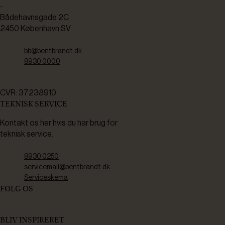
-
Bådehavnsgade 2C
2450 København SV
bb@bentbrandt.dk
8930 0000
CVR: 37238910
TEKNISK SERVICE
Kontakt os her hvis du har brug for
teknisk service.
8930 0250
servicemail@bentbrandt.dk
Serviceskema
FØLG OS
BLIV INSPIRERET