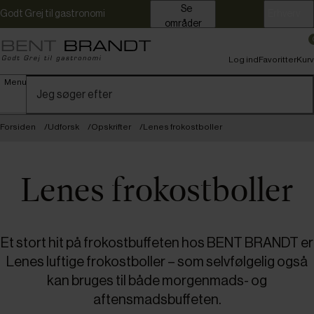
Se
Godt Grej til gastronomi
Erhverv
områder
Log ind
Favoritter
Kurv
Menu
Forsiden
Udforsk
Opskrifter
Lenes frokostboller
Lenes frokostboller
Et stort hit på frokostbuffeten hos BENT BRANDT er
Lenes luftige frokostboller – som selvfølgelig også
kan bruges til både morgenmads- og
aftensmadsbuffeten.