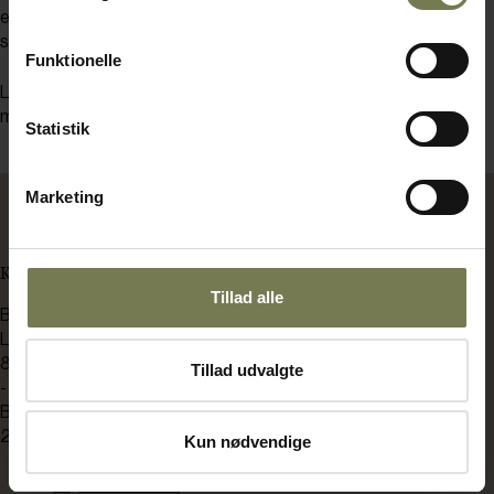
et miks af kerner og frø efter ønske. Her har Lene brugt
solsikkekerner, sesamfrø (alm. og sorte), hørfrø og havregryn.
Funktionelle
Lad bollerne hæve i ca. 20-30 min. og bag ved 190 grader i 10-15
min.
Statistik
Marketing
KONTAKT OS
Tillad alle
BENT BRANDT
Langdyssen 7
8200 Aarhus N
Tillad udvalgte
-
Bådehavnsgade 2C
2450 København SV
Kun nødvendige
bb@bentbrandt.dk