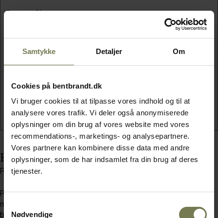
Ingredienser
350 g rugbrødsrester/skorper
½ ltr. vand
Samtykke
Detaljer
Om
75 g flydende margarine
25-30 g sukker
15 g salt
Cookies på bentbrandt.dk
Ca. 750 g hvedemel
35 g gær
Vi bruger cookies til at tilpasse vores indhold og til at
analysere vores trafik. Vi deler også anonymiserede
oplysninger om din brug af vores website med vores
recommendations-, marketings- og analysepartnere.
Vores partnere kan kombinere disse data med andre
Fremgangsmåde
oplysninger, som de har indsamlet fra din brug af deres
tjenester.
Rugbrødsrester sættes i blød i ½ liter vand natten over.
Rør det udblødte rugbrød sammen med gær, salt, sukker og
Samtykkevalg
margarine. Ælt mel i til dejen har den rette konsistens. Form til
Nødvendige
boller. Bollerne vendes i et sammenpisket æg og rulles derefter i