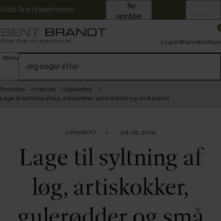
Se
Godt Grej til gastronomi
Erhverv
områder
Log ind
Favoritter
Kurv
Menu
Forsiden
Udforsk
Opskrifter
Lage til syltning af løg, artiskokker, gulerødder og små selleri
OPSKRIFT
08.09.2014
Lage til syltning af
løg, artiskokker,
gulerødder og små