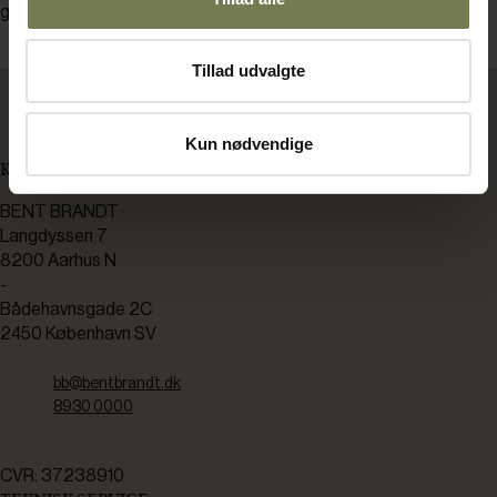
glassene åbnes og grønt­sagerne bruges.
Tillad udvalgte
Kun nødvendige
KONTAKT OS
BENT BRANDT
Langdyssen 7
8200 Aarhus N
-
Bådehavnsgade 2C
2450 København SV
bb@bentbrandt.dk
8930 0000
CVR: 37238910