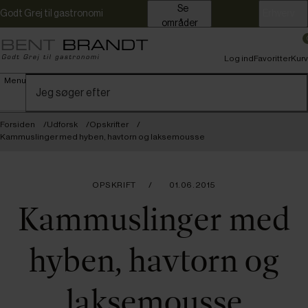
Se
Godt Grej til gastronomi
Erhverv
områder
Log ind
Favoritter
Kurv
Menu
Forsiden
Udforsk
Opskrifter
Kammuslinger med hyben, havtorn og laksemousse
OPSKRIFT
01.06.2015
Kammuslinger med
hyben, havtorn og
laksemousse