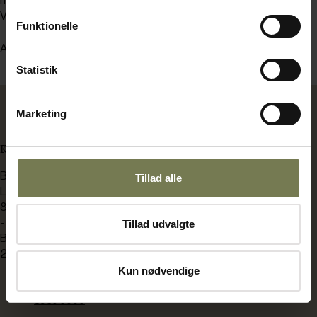
havtorn koges ind med honing, til det bliver en tyk sukkerlage.
Vandet hældes fra hybenblandingen.
Funktionelle
Anrettes med små tårne af laksemousse.
Statistik
Marketing
KONTAKT OS
BENT BRANDT
Tillad alle
Langdyssen 7
8200 Aarhus N
-
Tillad udvalgte
Bådehavnsgade 2C
2450 København SV
Kun nødvendige
bb@bentbrandt.dk
8930 0000