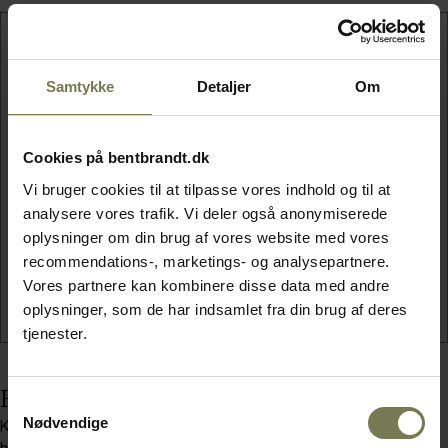
TIL 10 PERSONER
Samtykke
Detaljer
Om
Ingredienser
10 kammuslinger
Cookies på bentbrandt.dk
50 g hyben
50 g havtorn
Vi bruger cookies til at tilpasse vores indhold og til at
4 spsk honning
analysere vores trafik. Vi deler også anonymiserede
Friséesalat
oplysninger om din brug af vores website med vores
Dild
recommendations-, marketings- og analysepartnere.
Ærteskud
Vores partnere kan kombinere disse data med andre
oplysninger, som de har indsamlet fra din brug af deres
tjenester.
Fremgangsmåde
Samtykkevalg
Nødvendige
Kammuslingerne springes i 1 døgn i en 1 til 10 saltlage. Hyben og