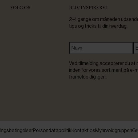
FØLG OS
BLIV INSPIRERET
2-4 gange om måneden udsender 
tips og tricks til din hverdag.
Ved tilmelding accepterer du at 
inden for vores sortiment på e-m
framelde dig igen.
ringsbetingelser
Persondatapolitik
Kontakt os
Myhrvoldgruppen
Gr