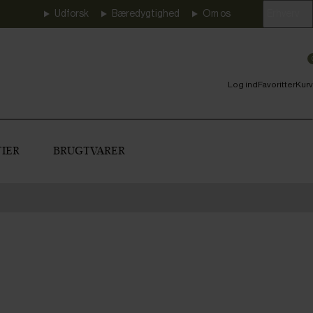
Udforsk
Bæredygtighed
Om os
Erhverv
Log ind
Favoritter
Kurv
IER
BRUGTVARER