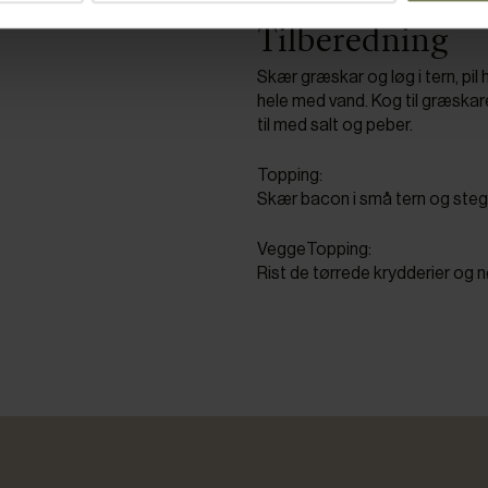
Tilberedning
Skær græskar og løg i tern, pil 
hele med vand. Kog til græskar
til med salt og peber.
Topping:
Skær bacon i små tern og steg
VeggeTopping:
Rist de tørrede krydderier og n