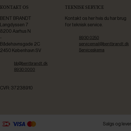
KONTAKT OS
TEKNISK SERVICE
BENT BRANDT
Kontakt os her hvis du har brug
Langdyssen 7
for teknisk service.
8200 Aarhus N
-
8930 0250
Bådehavnsgade 2C
servicemail@bentbrandt.dk
2450 København SV
Serviceskema
bb@bentbrandt.dk
8930 0000
CVR: 37238910
Salgs og leve