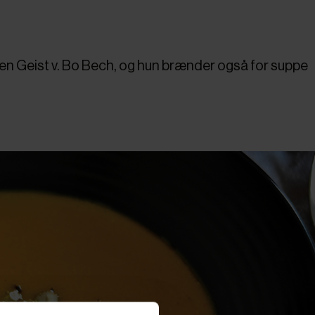
ten Geist v. Bo Bech, og hun brænder også for suppe