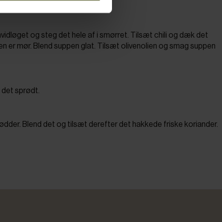
hvidløget og steg det hele af i smørret. Tilsæt chili og dæk det
en er mør. Blend suppen glat. Tilsæt olivenolien og smag suppen
 det sprødt.
ødder. Blend det og tilsæt derefter det hakkede friske koriander.