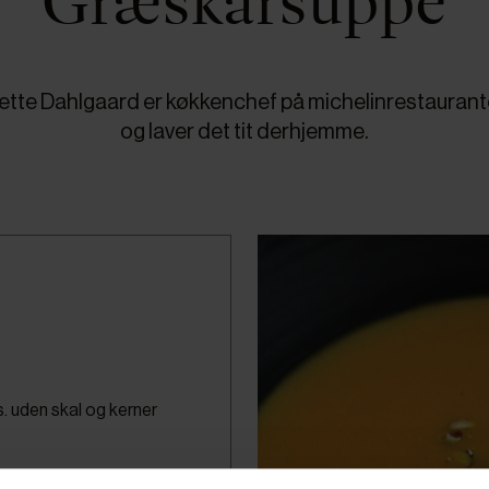
Græskarsuppe
en Mette Dahlgaard er køkkenchef på michelinrestauran
og laver det tit derhjemme.
. uden skal og kerner