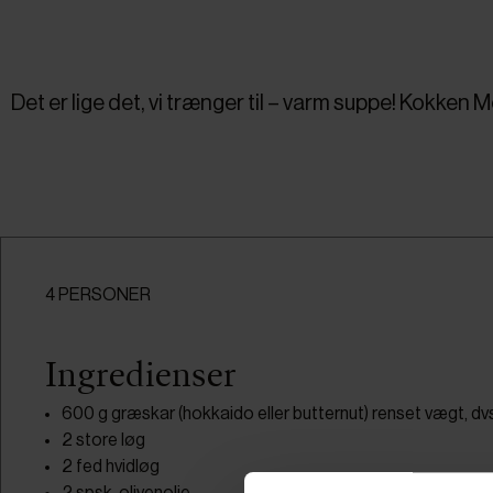
Det er lige det, vi trænger til – varm suppe! Kokk
4 PERSONER
Ingredienser
600 g græskar (hokkaido eller butternut) renset vægt, dvs
2 store løg
2 fed hvidløg