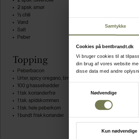
2 spsk. olivenolie
2 spsk. smør
½ chili
Vand
Samtykke
Salt
Peber
Cookies på bentbrandt.dk
Vi bruger cookies til at tilp
Topping
din brug af vores website m
Peberbacon
disse data med andre oplysnin
Urter, spicy oregano, timian m.m.
Samtykkevalg
100 g hasselnødder
Nødvendige
1 tsk. korianderfrø
1 tsk. spidskommen
1 tsk. hele peberkorn
1 bundt frisk koriander
Kun nødvendige