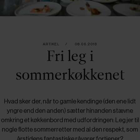
ARTIKEL
08.06.2018
Fri leg i
sommerkøkkenet
Hvad sker der, når to gamle kendinge (den ene lidt
yngre end den anden) sætter hinanden stævne
omkring et køkkenbord med udfordringen: Leg jer til
nogle flotte sommerretter med al den respekt, som
årstidens fantastiske råvarer fortjener?