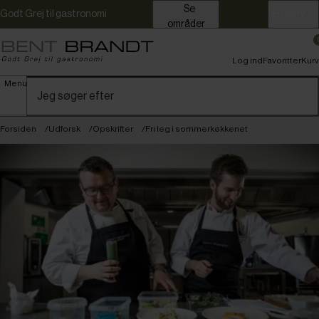
Se
Godt Grej til gastronomi
Erhverv
områder
Log ind
Favoritter
Kurv
Menu
Forsiden
Udforsk
Opskrifter
Fri leg i sommerkøkkenet