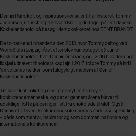
Dennis Rafn, kok og inspirationskonsulent, har inviteret Tommy
Jespersen, souschef på Falsled Kro og deltager på Det danske
Kokkelandshold, på besøg i demokøkkenet hos BENT BRANDT.
De to har kendt hinanden siden 2013, hvor Tommy deltog ved
WorldSkills i Leipzig. Året efter blev han optaget på Junior
Kokkelandsholdet, hvor Dennis er coach, og i 2016 blev den unge
ildsjæl udnævnt til holdets kaptajn. I 2017 trådte Tommy så ind i
'de voksnes rækker' som fuldgyldigt medlem af Senior
Kokkelandsholdet.
Trods et lunt, roligt og sindigt gemyt er Tommy et
konkurrencemenneske, og det er gennem årene blevet til
adskillige flotte placeringer i alt fra chokolade til vildt. Også
Dennis stortrives i konkurrencekøkkenernes åndeløse spænding
– både som mentor, inspirator og som dommer i nationale og
internationale konkurrencer.