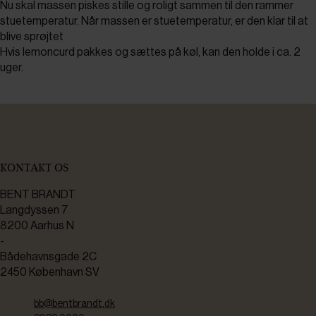
Nu skal massen piskes stille og roligt sammen til den rammer
stuetemperatur. Når massen er stuetemperatur, er den klar til at
blive sprøjtet
Hvis lemoncurd pakkes og sættes på køl, kan den holde i ca. 2
uger.
KONTAKT OS
BENT BRANDT
Langdyssen 7
8200 Aarhus N
-
Bådehavnsgade 2C
2450 København SV
bb@bentbrandt.dk