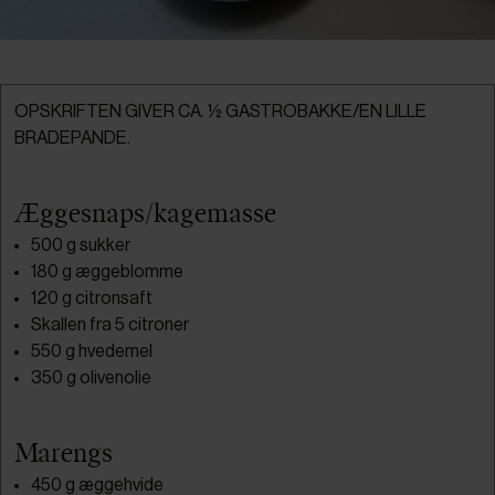
OPSKRIFTEN GIVER CA. ½ GASTROBAKKE/EN LILLE
BRADEPANDE.
Æggesnaps/kagemasse
500 g sukker
180 g æggeblomme
120 g citronsaft
Skallen fra 5 citroner
550 g hvedemel
350 g olivenolie
Marengs
450 g æggehvide