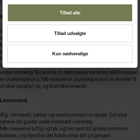
Opskriften giver ca. ½ gastrobakke/en lille bradepande.
Tillad alle
Italiensk marengs
Sukker, vand og glukose kommes i en gryde, og varmes op til det
Tillad udvalgte
når 125 grader.
Mens sirup koger, piskes marengs, gerne på røremaskine, men
håndmixer virker fint også.
Kun nødvendige
Når marengsen er luftig (helt stive/faste toppe), og siruppen er
125 grader, kommes den varme sirup ned i den luftige marengs
under omrøring. Nu skal de to dele piskes sammen, indtil massen
er stuetemperatur. Når massen er stuetemperatur, er den klar til
at blive sprøjtet op, og til at blive brændt.
Lemoncurd
Æg, citronsaft, sukker og vand kommes i en gryde. Det skal
ramme 82 grader under konstant omrøring.
Når massen er luftig og tyk, og har ramt 82 grader, kommes
husblas i, og derefter det kolde smør lidt ad gangen.