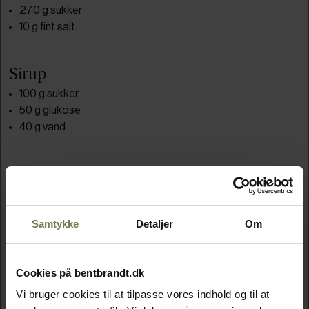
270 g sukker
10 g fint salt
Sirup
100 g sukker
50 g glukose
40 g vand
Marengs
75 g æggehvide
20 g sukker
Samtykke
Detaljer
Om
Ingredienser til lemoncurd
Cookies på bentbrandt.dk
4 æg
2 dl citronsaft
Vi bruger cookies til at tilpasse vores indhold og til at