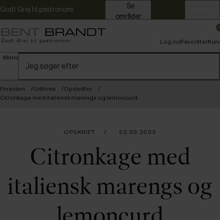
Se
Godt Grej til gastronomi
Erhverv
områder
Log ind
Favoritter
Kurv
Menu
Forsiden
Udforsk
Opskrifter
Citronkage med italiensk marengs og lemoncurd
OPSKRIFT
22.03.2023
Citronkage med
italiensk marengs og
lemoncurd