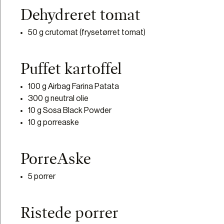
Dehydreret tomat
50 g crutomat (frysetørret tomat)
Puffet kartoffel
100 g Airbag Farina Patata
300 g neutral olie
10 g Sosa Black Powder
10 g porreaske
PorreAske
5 porrer
Ristede porrer