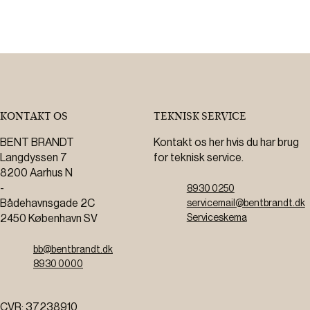
KONTAKT OS
TEKNISK SERVICE
BENT BRANDT
Kontakt os her hvis du har brug
Langdyssen 7
for teknisk service.
8200 Aarhus N
-
8930 0250
Bådehavnsgade 2C
servicemail@bentbrandt.dk
2450 København SV
Serviceskema
bb@bentbrandt.dk
8930 0000
CVR: 37238910