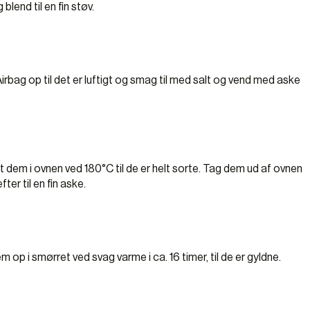
lend til en fin støv.
Airbag op til det er luftigt og smag til med salt og vend med aske
 dem i ovnen ved 180°C til de er helt sorte. Tag dem ud af ovnen
ter til en fin aske.
em op i smørret ved svag varme i ca. 16 timer, til de er gyldne.