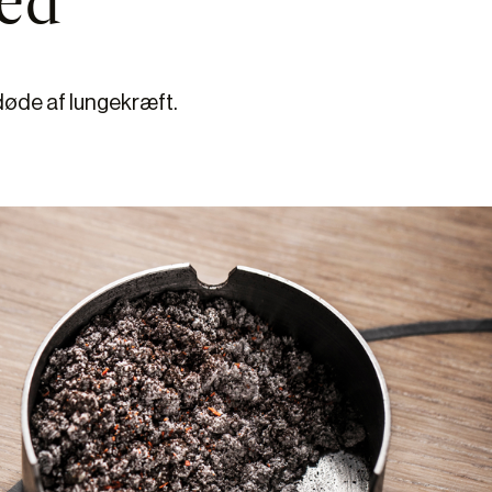
ed
døde af lungekræft.