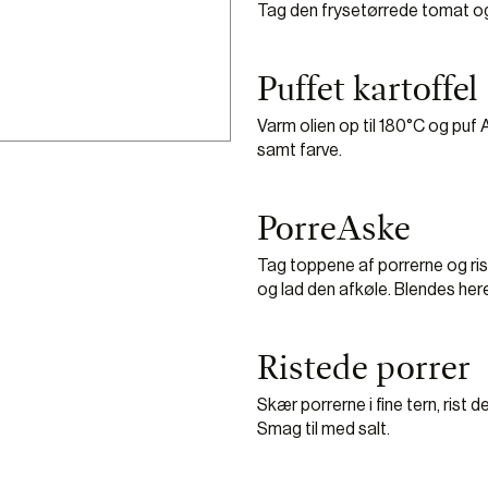
Tag den frysetørrede tomat og b
Puffet kartoffel
Varm olien op til 180°C og puf 
samt farve.
PorreAske
Tag toppene af porrerne og rist
og lad den afkøle. Blendes heref
Ristede porrer
Skær porrerne i fine tern, rist d
Smag til med salt.