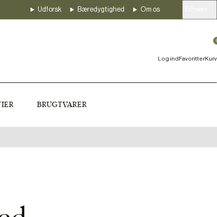
Udforsk
Bæredygtighed
Om os
Erhverv
Log ind
Favoritter
Kurv
IER
BRUGTVARER