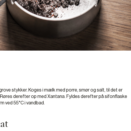
grove stykker. Koges i mælk med porre, smør og salt, til det er
s. Røres derefter op med Xantana. Fyldes derefter på sifonflaske
rm ved 55°C i vandbad.
at