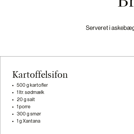
B
Serveret i askebæg
Kartoffelsifon
500 g kartofler
1 ltr. sødmælk
20 g salt
1 porre
300 g smør
1 g Xantana