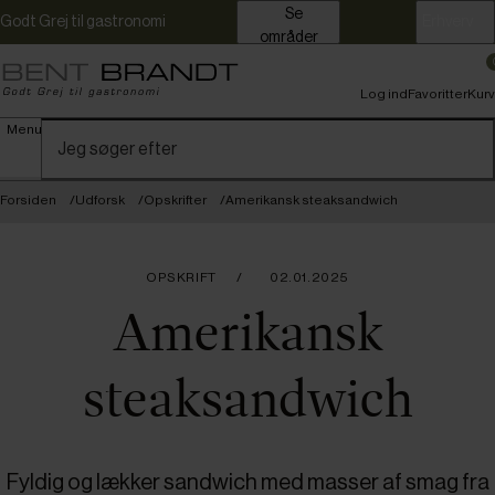
Se
Godt Grej til gastronomi
Erhverv
områder
Log ind
Favoritter
Kurv
Menu
Forsiden
Udforsk
Opskrifter
Amerikansk steaksandwich
OPSKRIFT
02.01.2025
Amerikansk
steaksandwich
Fyldig og lækker sandwich med masser af smag fra