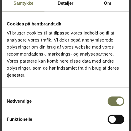
4 store skiver god surdejsbrød
Samtykke
Detaljer
Om
Olivenolie
300 g oksefilet
Blandet salat (egeløv-, hjerte-, frisésalat eller lign.)
Cookies på bentbrandt.dk
Vi bruger cookies til at tilpasse vores indhold og til at
analysere vores trafik. Vi deler også anonymiserede
Ingredienser dressing
oplysninger om din brug af vores website med vores
½ løg
recommendations-, marketings- og analysepartnere.
1 fed hvidløg
Vores partnere kan kombinere disse data med andre
½ dl olivenolie
oplysninger, som de har indsamlet fra din brug af deres
1 tsk. dijonsennep
tjenester.
1 spsk. creme fraiche
3 dråber Worcester-sauce
Salt, sukker og friskkværnet peber
Samtykkevalg
Nødvendige
2 spsk. kapers
Funktionelle