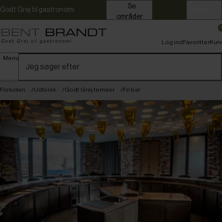
Se
Godt Grej til gastronomi
Erhverv
områder
Log ind
Favoritter
Kurv
Menu
Forsiden
Udforsk
Godt Grej temaer
Fri bar