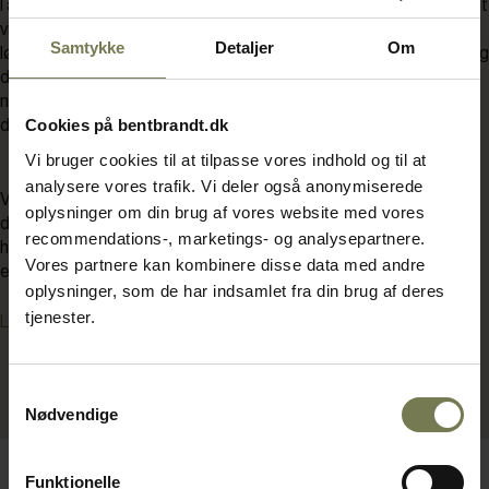
I årtier har vi bygget barer for professionelle bar-folk. Vi har suget
viden til os om arbejdet bag disken, og vi har bidraget med
Samtykke
Detaljer
Om
løsninger, der opfylder kravene til et hektisk liv både foran og bag
disken. Vi har lært, hvad der kræves, og vi har etableret det
netværk af leverandører,
Cookies på bentbrandt.dk
der har produkterne til både den lille og den store bar.
Vi bruger cookies til at tilpasse vores indhold og til at
analysere vores trafik. Vi deler også anonymiserede
Vi har modulløsninger på køl, og alt dét isenkram, du skal bruge i
oplysninger om din brug af vores website med vores
det daglige på lager. Vi har de maskiner, der gør arbejdet og
recommendations-, marketings- og analysepartnere.
hverdagen lettere, og vi designer baren efter dine ønsker, så den
Vores partnere kan kombinere disse data med andre
er fremtidssikret, solid og elegant.
oplysninger, som de har indsamlet fra din brug af deres
tjenester.
Læs temasiderne her.
Samtykkevalg
Nødvendige
Funktionelle