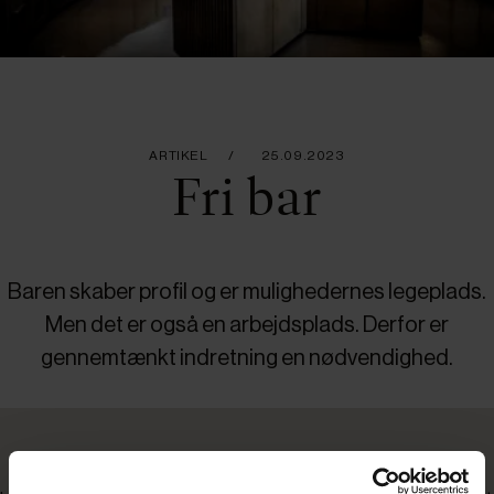
ARTIKEL
25.09.2023
Fri bar
Baren skaber profil og er mulighedernes legeplads.
Men det er også en arbejdsplads. Derfor er
gennemtænkt indretning en nødvendighed.