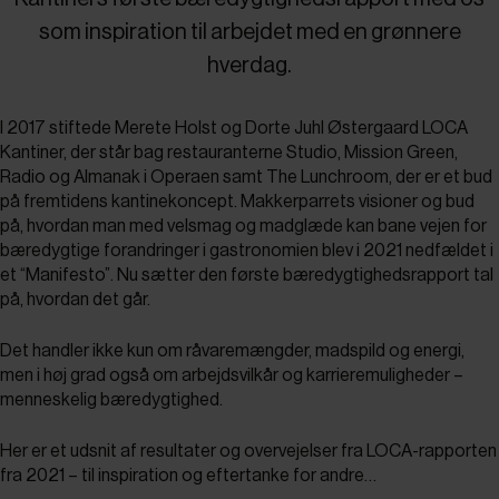
som inspiration til arbejdet med en grønnere
hverdag.
I 2017 stiftede Merete Holst og Dorte Juhl Østergaard LOCA
Kantiner, der står bag restauranterne Studio, Mission Green,
Radio og Almanak i Operaen samt The Lunchroom, der er et bud
på fremtidens kantinekoncept. Makkerparrets visioner og bud
på, hvordan man med velsmag og madglæde kan bane vejen for
bæredygtige forandringer i gastronomien blev i 2021 nedfældet i
et “Manifesto”. Nu sætter den første bæredygtighedsrapport tal
på, hvordan det går.
Det handler ikke kun om råvaremængder, madspild og energi,
men i høj grad også om arbejdsvilkår og karrieremuligheder –
menneskelig bæredygtighed.
Her er et udsnit af resultater og overvejelser fra LOCA-rapporten
fra 2021 – til inspiration og eftertanke for andre…