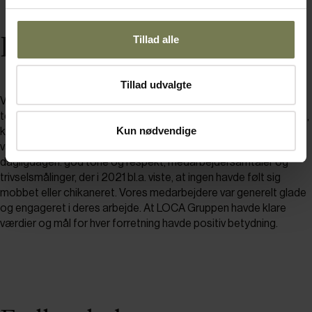
Karriere
Tillad alle
Tillad udvalgte
Vi tilbyder mulighed for medejerskab, kurser og uddannelse,
tema- og inspirationsture i ind- og udland. Det skal sikre loyalitet,
Kun nødvendige
kompetencer og basis for højere løn i et job, hvor der også skal
være plads til at blive forælder eller gammel i branchen. Og i
dagligdagen: god tone og respekt, medarbejdersamtaler og
trivselsmålinger, der i 2021 bl.a. viste, at ingen havde følt sig
mobbet eller chikaneret. Vores medarbejdere var generelt glade
og engageret i deres arbejde. At LOCA Gruppen havde klare
værdier og mål for hver forretning havde positiv betydning.