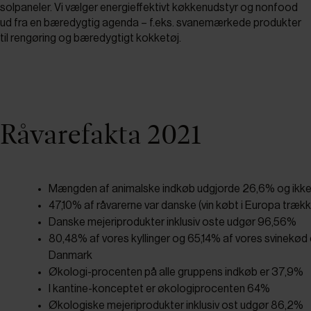
solpaneler. Vi vælger energieffektivt køkkenudstyr og nonfood
ud fra en bæredygtig agenda – f.eks. svanemærkede produkter
til rengøring og bæredygtigt kokketøj.
Råvarefakta 2021
Mængden af animalske indkøb udgjorde 26,6% og ikk
47,10% af råvarerne var danske (vin købt i Europa træk
Danske mejeriprodukter inklusiv oste udgør 96,56%
80,48% af vores kyllinger og 65,14% af vores svinekød 
Danmark
Økologi-procenten på alle gruppens indkøb er 37,9%
I kantine-konceptet er økologiprocenten 64%
Økologiske mejeriprodukter inklusiv ost udgør 86,2%