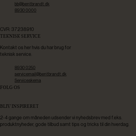
bb@bentbrandt.dk
8930 0000
CVR: 37238910
TEKNISK SERVICE
Kontakt os her hvis du har brug for
teknisk service.
8930 0250
servicemail@bentbrandt.dk
Serviceskema
FØLG OS
BLIV INSPIRERET
2-4 gange om måneden udsender vi nyhedsbrev med f.eks.
produktnyheder, gode tilbud samt tips og tricks til din hverdag.