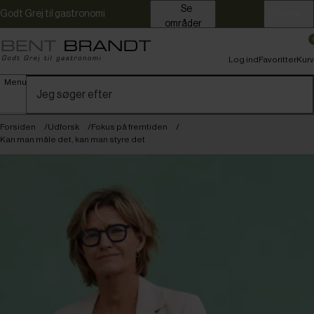
Se
Godt Grej til gastronomi
Erhverv
områder
Log ind
Favoritter
Kurv
Menu
Forsiden
Udforsk
Fokus på fremtiden
Kan man måle det, kan man styre det