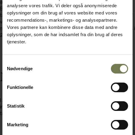
at det meste af det fisk, vi serverer, fanges tæt på Danmark.
analysere vores trafik. Vi deler også anonymiserede
Bæredygtighed er et svært begreb i forhold til fiskeri, så derfor
oplysninger om din brug af vores website med vores
taler vi om ’mindre gode’ og ’lidt bedre’ fangstmetoder. 76,5% af
recommendations-, marketings- og analysepartnere.
vores fisk og skaldyr var i 2021 fanget med de ’lidt bedre’
Vores partnere kan kombinere disse data med andre
metoder og 23,5% med de mindre gode – det tal skal reduceres i
oplysninger, som de har indsamlet fra din brug af deres
2022.
tjenester.
Samtykkevalg
Nødvendige
Madspild
Funktionelle
I 2021 udgjorde andelen af organisk madaffald 6,6% af den
Statistik
indkøbte vægt. I 2022 vil vi udvikle en målemetode, som opdeler
tallet i decideret madspild og konkret affald.
Marketing