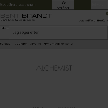
Se
Godt Grej til gastronomi
Erhverv
områder
Log ind
Favoritter
Kurv
Menu
Forsiden
Udforsk
Events
Hvid magi i køkkenet