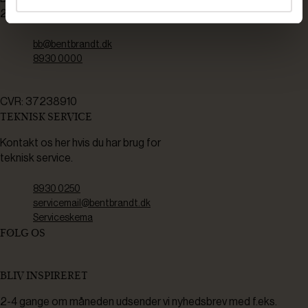
2450 København SV
bb@bentbrandt.dk
8930 0000
CVR: 37238910
TEKNISK SERVICE
Kontakt os her hvis du har brug for
teknisk service.
8930 0250
servicemail@bentbrandt.dk
Serviceskema
FØLG OS
BLIV INSPIRERET
2-4 gange om måneden udsender vi nyhedsbrev med f.eks.