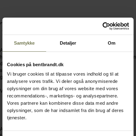
Troldmandens værksted
Samtykke
Detaljer
Om
Alchemist udfordrer dig til at tænke helhedsoplevelsen ind
hverdagen, for at give gæsten den bedste oplevelse. Der bliver en
dag med fokus på teknikker, smag og brugen af maskiner og en
Cookies på bentbrandt.dk
snak om anretningsteknikker, æstetik og serveringsformer. Så
Vi bruger cookies til at tilpasse vores indhold og til at
gør dig klar til at få rusket godt og grundigt op i vaner.
analysere vores trafik. Vi deler også anonymiserede
oplysninger om din brug af vores website med vores
Vi glæder os til at se dig.
recommendations-, marketings- og analysepartnere.
Vores partnere kan kombinere disse data med andre
oplysninger, som de har indsamlet fra din brug af deres
tjenester.
Af hensyn til forplejning, venligst oplys hvis du har nogen former
for allergener.