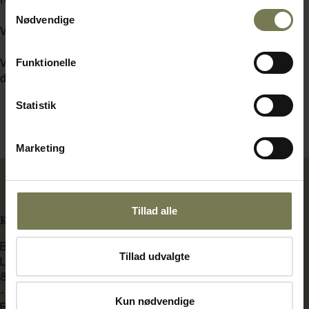
Samtykkevalg
Nødvendige
Varighed: 5 timer
Funktionelle
Vi forbeholder os retten til at aflyse kurset ved mindre end 6
deltagere.
Statistik
Marketing
Tillad alle
KONTAKT OS
BENT BRANDT
Tillad udvalgte
Langdyssen 7
8200 Aarhus N
-
Kun nødvendige
Bådehavnsgade 2C