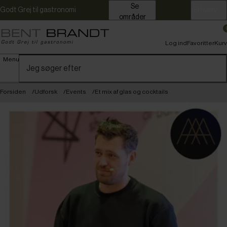
Se
Godt Grej til gastronomi
Erhverv
områder
Log ind
Favoritter
Kurv
Menu
Forsiden
Udforsk
Events
Et mix af glas og cocktails