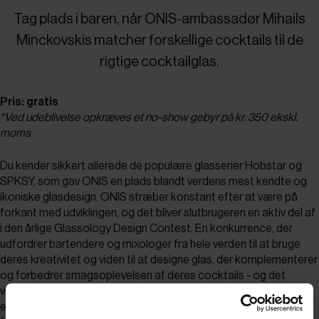
Tag plads i baren, når ONIS-ambassadør Mihails
Minckovskis matcher forskellige cocktails til de
rigtige cocktailglas.
Pris: gratis
*Ved udeblivelse opkræves et no-show gebyr på kr. 350 ekskl.
moms
Du kender sikkert allerede de populære glasserier Hobstar og
SPKSY, som gav ONIS en plads blandt verdens mest kendte og
ikoniske glasdesign. ONIS stræber konstant efter at være på
forkant med udviklingen, og det bliver slutbrugeren en aktiv del af
i den årlige Glassology Design Contest. En konkurrence, der
udfordrer bartendere og mixologer fra hele verden til at bruge
deres kreativitet og viden til at designe glas, der komplementerer
og forbedrer smagsoplevelsen af deres cocktails - og det
vindende design bliver sat i produktion. Det er serien 1924 et
eksempel på. De autentiske og anderledes drikke- og drinksglas