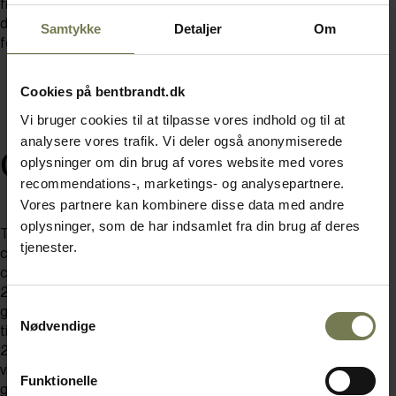
fra ONIS inspirerer til at servere anderledes og nytænkende
drinks, og Mihails, i daglig tale Misha, giver dig et unikt indblik i de
Samtykke
Detaljer
Om
forskellige processer bag glasproduktionen.
Cookies på bentbrandt.dk
Vi bruger cookies til at tilpasse vores indhold og til at
analysere vores trafik. Vi deler også anonymiserede
Cocktails & Dreams
oplysninger om din brug af vores website med vores
recommendations-, marketings- og analysepartnere.
Vores partnere kan kombinere disse data med andre
oplysninger, som de har indsamlet fra din brug af deres
Tag plads i baren, når Misha serverer et mix af forskellige
tjenester.
cocktails krydret med inspiration til valg af de helt rigtige
cocktailglas. Allerede inden Misha blev ONIS-ambassadør i
2022, havde han et godt øje til glas fra ONIS. I dag er 80% af de
Samtykkevalg
glas, han ejer, fra ONIS, så hans kendskab til produkterne er ikke
Nødvendige
tilfældigt. Med en 2. plads i ONIS’ Glassology Design Contest i
2018 og en bachelor i turisme og hoteldrift, kender Misha alt til
vigtigheden af at finde det rigtige match mellem cocktails og
Funktionelle
glas. Mens vi serverer lidt godt til ganen, skal du blot læne dig