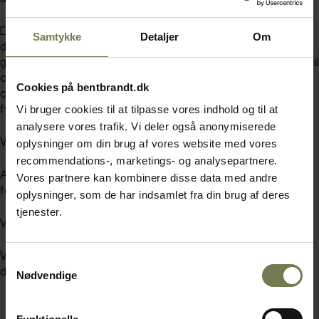
Der skrues op for forventningerne til smag og præsentation, når
Samtykke
Detaljer
Om
du sammen med Dennis går i det søde køkken, og de
grundlæggende og basale teknikker i chokoladetemperering skal
omsættes til praksis. Udover temperering arbejdes der med
Cookies på bentbrandt.dk
chokoladefarver til dekoration og smagssammensætninger af
Vi bruger cookies til at tilpasse vores indhold og til at
fyldet, så det komplementerer den valgte chokoladetype.
analysere vores trafik. Vi deler også anonymiserede
Vi glæder os til at se dig.
oplysninger om din brug af vores website med vores
recommendations-, marketings- og analysepartnere.
Af hensyn til forplejning, venligst oplys hvis du har nogen former
Vores partnere kan kombinere disse data med andre
for allergener.
oplysninger, som de har indsamlet fra din brug af deres
tjenester.
Varighed: 5 timer
Vi forbeholder os retten til at aflyse kurset ved mindre end 6
Samtykkevalg
deltagere.
Nødvendige