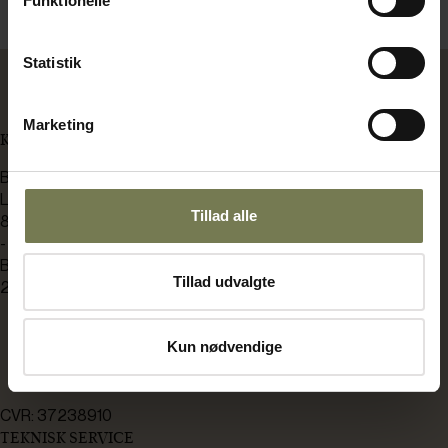
Funktionelle
Statistik
Marketing
KONTAKT OS
BENT BRANDT
Langdyssen 7
Tillad alle
8200 Aarhus N
-
Bådehavnsgade 2C
Tillad udvalgte
2450 København SV
bb@bentbrandt.dk
Kun nødvendige
8930 0000
CVR: 37238910
TEKNISK SERVICE