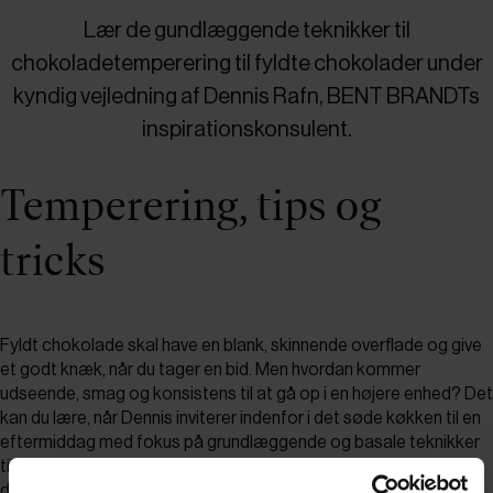
Lær de gundlæggende teknikker til
chokoladetemperering til fyldte chokolader under
kyndig vejledning af Dennis Rafn, BENT BRANDTs
inspirationskonsulent.
Temperering, tips og
tricks
Fyldt chokolade skal have en blank, skinnende overflade og give
et godt knæk, når du tager en bid. Men hvordan kommer
udseende, smag og konsistens til at gå op i en højere enhed? Det
kan du lære, når Dennis inviterer indenfor i det søde køkken til en
eftermiddag med fokus på grundlæggende og basale teknikker
til temperering af chokolade, fyldets smagssammensætning og
dekoration.