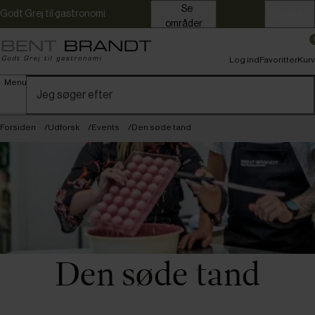
Se
Godt Grej til gastronomi
Erhverv
områder
Log ind
Favoritter
Kurv
Menu
Forsiden
Udforsk
Events
Den søde tand
Den søde tand