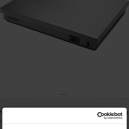
Scholl 26060/15DIG varmeplade, 600 x 500 mm
Varenummer: 72500816