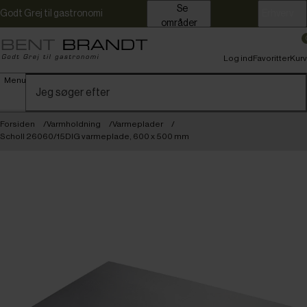
Se
Godt Grej til gastronomi
Erhverv
områder
Log ind
Favoritter
Kurv
Menu
Forsiden
Varmholdning
Varmeplader
Scholl 26060/15DIG varmeplade, 600 x 500 mm