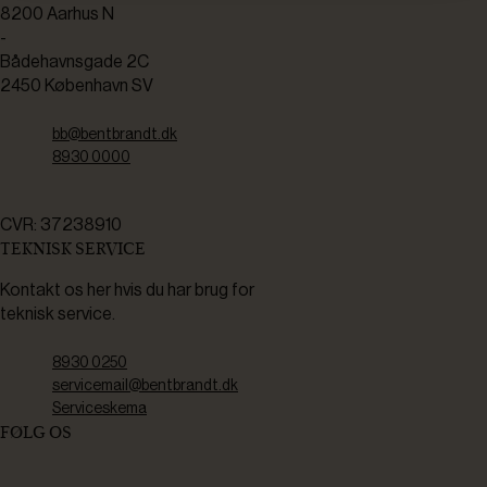
8200 Aarhus N
-
Bådehavnsgade 2C
2450 København SV
bb@bentbrandt.dk
8930 0000
CVR: 37238910
TEKNISK SERVICE
Kontakt os her hvis du har brug for
teknisk service.
8930 0250
servicemail@bentbrandt.dk
Serviceskema
FØLG OS