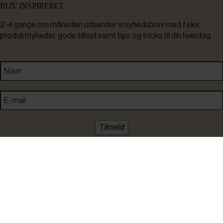
BLIV INSPIRERET
2-4 gange om måneden udsender vi nyhedsbrev med f.eks.
produktnyheder, gode tilbud samt tips og tricks til din hverdag.
Tilmeld
Ved tilmelding accepterer du at modtage nyheder, inspiration,
informationer og tilbud på varer inden for vores sortiment på e-
mail. Samtidig accepterer du persondatapolitikken. Du kan altid
framelde dig igen.