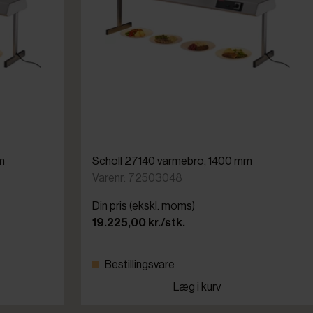
m
Scholl 27140 varmebro, 1400 mm
Varenr: 72503048
Din pris (ekskl. moms)
19.225,00 kr./stk.
Bestillingsvare
Læg i kurv