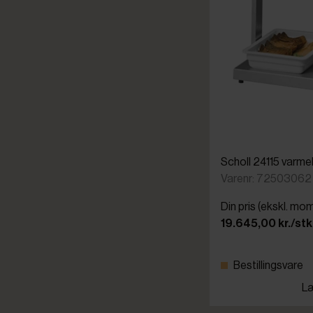
Scholl 24115 varm
Varenr: 72503062
Din pris (ekskl. mo
19.645,00 kr./stk
Bestillingsvare
Læ