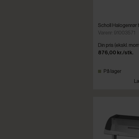
Scholl Halogenrør 
Varenr: 91003571
Din pris (ekskl. mo
876,00 kr./stk.
På lager
Læ