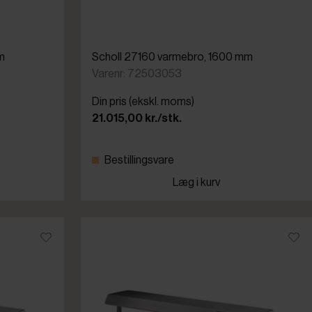
m
Scholl 27160 varmebro, 1600 mm
Varenr: 72503053
Din pris (ekskl. moms)
21.015,00 kr./stk.
Bestillingsvare
Læg i kurv