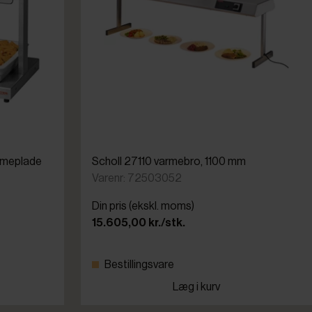
rmeplade
Scholl 27110 varmebro, 1100 mm
Varenr: 72503052
Din pris (ekskl. moms)
15.605,00 kr./stk.
Bestillingsvare
Læg i kurv