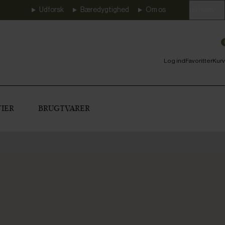
Udforsk
Bæredygtighed
Om os
Erhverv
Log ind
Favoritter
Kurv
IER
BRUGTVARER