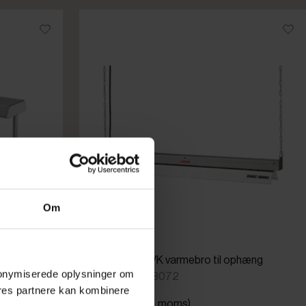
Om
m
Scholl 29100/K varmebro til ophæng
 anonymiserede oplysninger om
Varenr: 72503072
res partnere kan kombinere
Din pris (ekskl. moms)