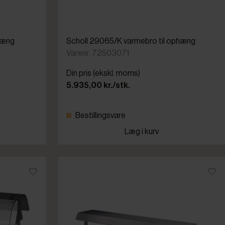
hæng
Scholl 29065/K varmebro til ophæng
Varenr: 72503071
Din pris (ekskl. moms)
5.935,00 kr./stk.
Bestillingsvare
Læg i kurv