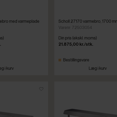
mebro med varmeplade
Scholl 27170 varmebro, 1700 m
Varenr: 72503054
ms)
Din pris (ekskl. moms)
.
21.875,00 kr./stk.
Bestillingsvare
g i kurv
Læg i kurv