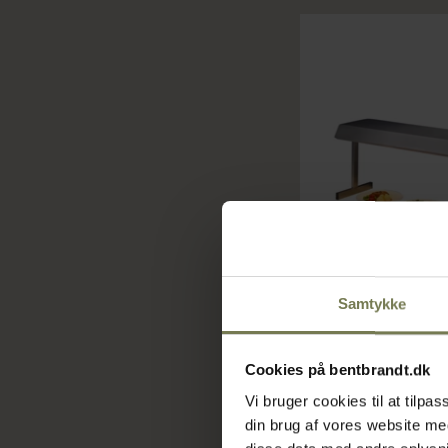
Samtykke
Cookies på bentbrandt.dk
Scholl 27120 varm
Vi bruger cookies til at tilp
Varenr: 72503047
din brug af vores website m
Din pris (ekskl. mo