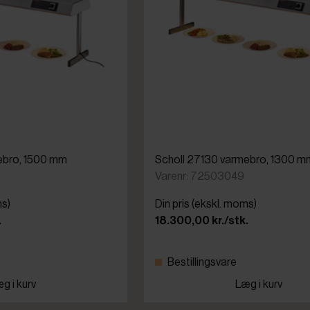
ebro, 1500 mm
Scholl 27130 varmebro, 1300 m
Varenr: 72503049
ms)
Din pris (ekskl. moms)
.
18.300,00 kr./stk.
Bestillingsvare
g i kurv
Læg i kurv