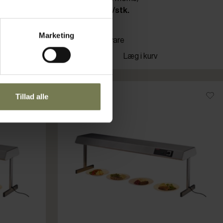
9.520,00 kr./stk.
Marketing
Bestillingsvare
Læg i kurv
Tillad alle