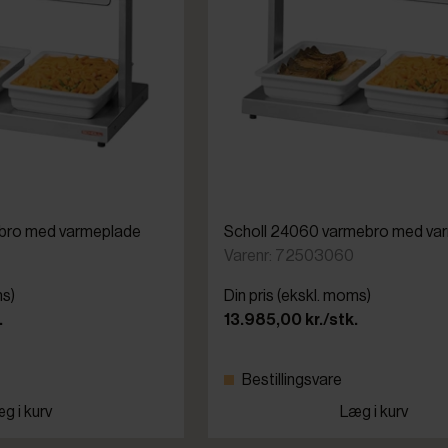
ebro med varmeplade
Scholl 24060 varmebro med va
Varenr: 72503060
ms)
Din pris (ekskl. moms)
.
13.985,00 kr./stk.
Bestillingsvare
g i kurv
Læg i kurv