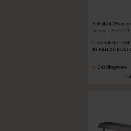
Scholl 24085 var
Varenr: 72503061
Din pris (ekskl. mo
16.840,00 kr./stk
Bestillingsvare
Læ