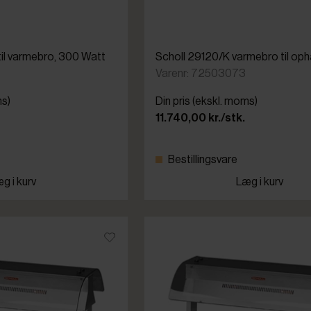
til varmebro, 300 Watt
Scholl 29120/K varmebro til op
Varenr: 72503073
ms)
Din pris (ekskl. moms)
11.740,00 kr./stk.
Bestillingsvare
g i kurv
Læg i kurv