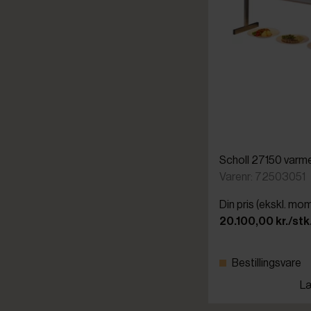
Scholl 27150 varm
Varenr: 72503051
Din pris (ekskl. mo
20.100,00 kr./stk
Bestillingsvare
Læ