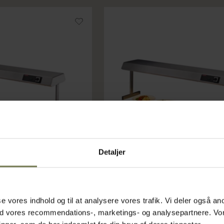
Detaljer
ebro, 1200 mm
Scholl 27100 varmebro, 1000 m
asse vores indhold og til at analysere vores trafik. Vi deler også
Varenr: 72503046
ed vores recommendations-, marketings- og analysepartnere. Vo
ms)
Din pris (ekskl. moms)