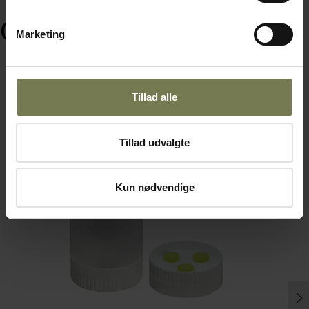
Ofte købt sammen med
Marketing
Tillad alle
Tillad udvalgte
Kun nødvendige