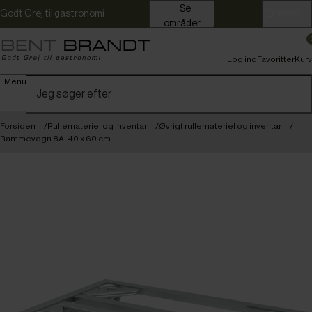
Se
Godt Grej til gastronomi
Erhverv
områder
Log ind
Favoritter
Kurv
Menu
Forsiden
Rullemateriel og inventar
Øvrigt rullemateriel og inventar
Rammevogn 8A, 40 x 60 cm