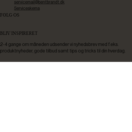
servicemail@bentbrandt.dk
Serviceskema
FØLG OS
BLIV INSPIRERET
2-4 gange om måneden udsender vi nyhedsbrev med f.eks.
produktnyheder, gode tilbud samt tips og tricks til din hverdag.
Tilmeld
Ved tilmelding accepterer du at modtage nyheder, inspiration,
informationer og tilbud på varer inden for vores sortiment på e-