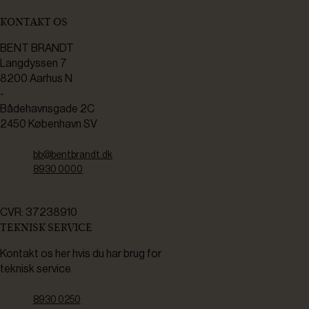
KONTAKT OS
BENT BRANDT
Langdyssen 7
8200 Aarhus N
-
Bådehavnsgade 2C
2450 København SV
bb@bentbrandt.dk
8930 0000
CVR: 37238910
TEKNISK SERVICE
Kontakt os her hvis du har brug for
teknisk service.
8930 0250