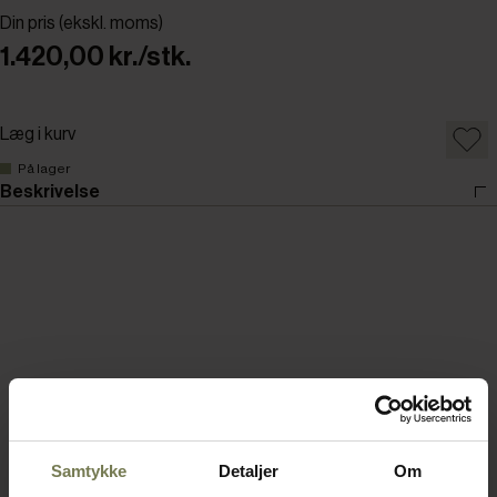
Din pris (ekskl. moms)
1.420,00 kr./stk.
Læg i kurv
På lager
Beskrivelse
Samtykke
Detaljer
Om