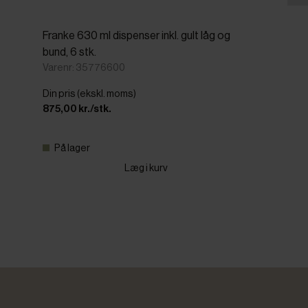
Franke 630 ml dispenser inkl. gult låg og
bund, 6 stk.
Varenr: 35776600
Din pris (ekskl. moms)
875,00 kr./stk.
På lager
Læg i kurv