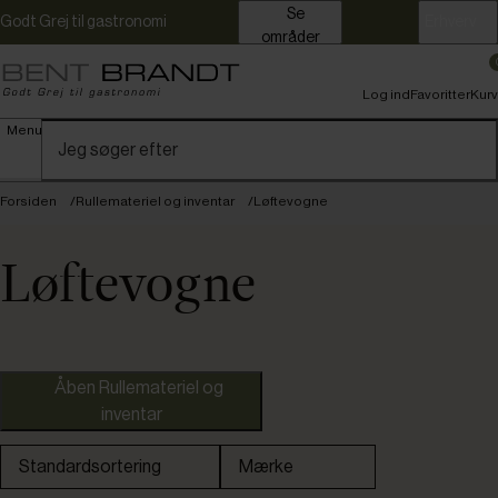
Se
Godt Grej til gastronomi
Erhverv
områder
Log ind
Favoritter
Kurv
Menu
Forsiden
Rullemateriel og inventar
Løftevogne
Løftevogne
Hovmand
Åben Rullemateriel og
inventar
Standardsortering
Mærke