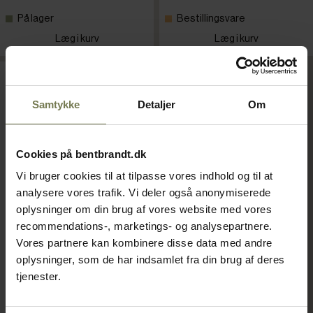
På lager
Bestillingsvare
Læg i kurv
Læg i kurv
Samtykke
Detaljer
Om
Cookies på bentbrandt.dk
Vi bruger cookies til at tilpasse vores indhold og til at
analysere vores trafik. Vi deler også anonymiserede
oplysninger om din brug af vores website med vores
recommendations-, marketings- og analysepartnere.
Vores partnere kan kombinere disse data med andre
Hovmand Impact løftevogn
oplysninger, som de har indsamlet fra din brug af deres
70L
tjenester.
Varenr: 85031601
Din pris (ekskl. moms)