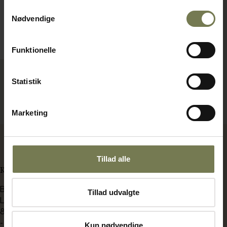
19.620,00 kr./stk.
Samtykkevalg
Nødvendige
Bestillingsvare
Læg i kurv
Funktionelle
Statistik
Viser 3 af 3 produkter
Marketing
Tillad alle
KONTAKT OS
BENT BRANDT
Tillad udvalgte
Langdyssen 7
8200 Aarhus N
-
Kun nødvendige