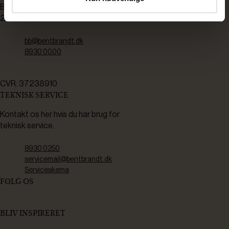
Bådehavnsgade 2C
2450 København SV
bb@bentbrandt.dk
8930 0000
CVR: 37238910
TEKNISK SERVICE
Kontakt os her hvis du har brug for
teknisk service.
8930 0250
servicemail@bentbrandt.dk
Serviceskema
FØLG OS
BLIV INSPIRERET