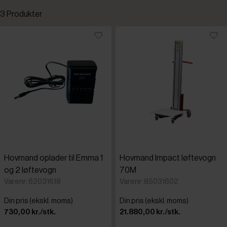
3 Produkter
Standardsortering
Laveste pris
Højeste pris
Tilføjet for nylig
Varenr.
Hovmand oplader til Emma 1
Hovmand Impact løftevogn
og 2 løftevogn
70M
Varenr: 62031618
Varenr: 85031602
Din pris (ekskl. moms)
Din pris (ekskl. moms)
730,00 kr./stk.
21.880,00 kr./stk.