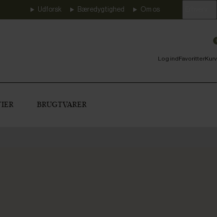
Udforsk
Bæredygtighed
Om os
Erhverv
Log ind
Favoritter
Kurv
IER
BRUGTVARER