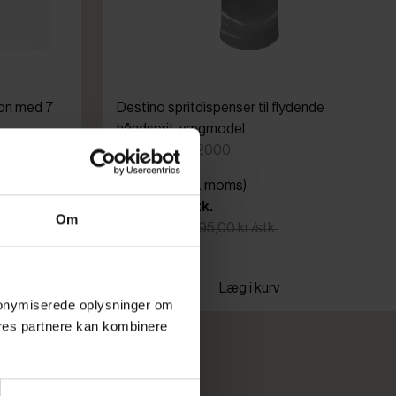
on med 7
Destino spritdispenser til flydende
håndsprit, vægmodel
Varenr: 86442000
Din pris (ekskl. moms)
195,00 kr./stk.
Om
Normalpris: 395,00 kr./stk.
På lager
Læg i kurv
 anonymiserede oplysninger om
res partnere kan kombinere