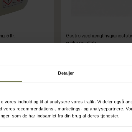
g, 5 ltr.
Gastro væghængt hygiejnestati
vaske og afløb
Varenr: 86424007
ms)
Din pris (ekskl. moms)
33.025,00 kr./stk.
Detaljer
kr./stk.
Bestillingsvare
g i kurv
Læg i kurv
asse vores indhold og til at analysere vores trafik. Vi deler også
ed vores recommendations-, marketings- og analysepartnere. Vo
ger, som de har indsamlet fra din brug af deres tjenester.