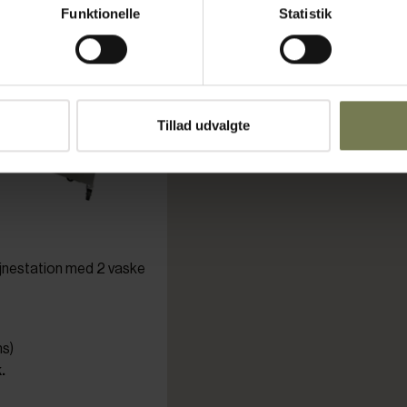
Funktionelle
Statistik
Tillad udvalgte
jnestation med 2 vaske
ms)
.