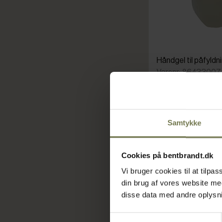
Håndgel til påfyldnin
Varenr: 86433007
Din pris (ekskl. mo
195,00 kr./stk.
Samtykke
Normalpris: 599,00 
På lager
Cookies på bentbrandt.dk
Læ
Vi bruger cookies til at tilp
din brug af vores website m
disse data med andre oplysnin
Samtykkevalg