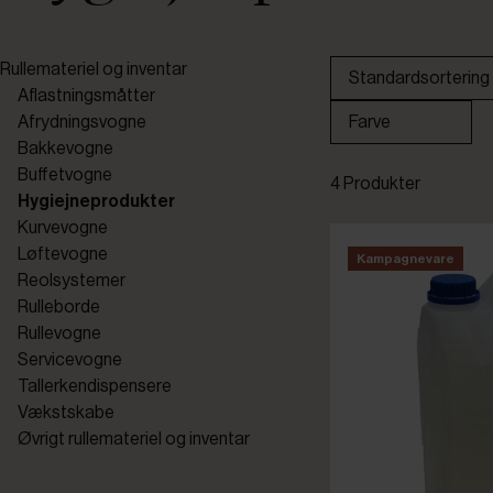
Rullemateriel og inventar
Standardsortering
Aflastningsmåtter
Afrydningsvogne
Farve
Bakkevogne
Buffetvogne
4 Produkter
Hygiejneprodukter
Kurvevogne
Løftevogne
Kampagnevare
Reolsystemer
Rulleborde
Rullevogne
Servicevogne
Tallerkendispensere
Vækstskabe
Øvrigt rullemateriel og inventar