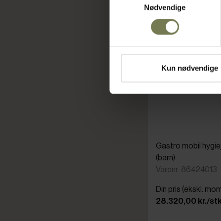
Nødvendige
Kun nødvendige
Gastro mobil hygie
(barn)
Varenr: 86424013
Din pris (ekskl. mo
28.320,00 kr./stk