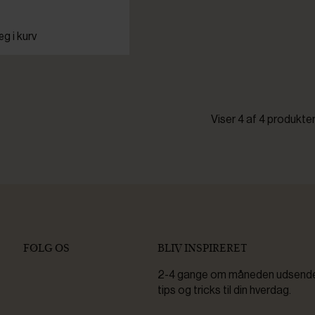
g i kurv
Viser 4 af 4 produkte
FØLG OS
BLIV INSPIRERET
2-4 gange om måneden udsender 
tips og tricks til din hverdag.