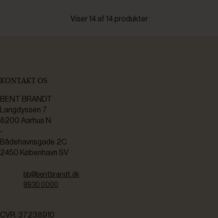
Viser 14 af 14 produkter
KONTAKT OS
BENT BRANDT
Langdyssen 7
8200 Aarhus N
-
Bådehavnsgade 2C
2450 København SV
bb@bentbrandt.dk
8930 0000
CVR: 37238910