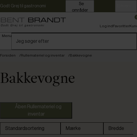
Se
Godt Grej til gastronomi
Erhverv
områder
Log ind
Favoritter
Kurv
Menu
Forsiden
Rullemateriel og inventar
Bakkevogne
Bakkevogne
150+ 
Åben Rullemateriel og
inventar
Ferro Teknik
Standardsortering
Mærke
Bredde
Gastro