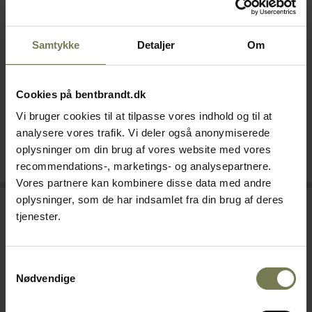
Gastro 1906-18 Z bakkevogn
Gastro 1906-18 bakkevogn
med 1 svingstop, rustfrit stål,
med 2 svingstop, rustfrit stål,
Samtykke
Detaljer
Om
1/1 GN
1/1 GN
Varenr: 85050112
Varenr: 85050111
Din pris (ekskl. moms)
Din pris (ekskl. moms)
Cookies på bentbrandt.dk
4.780,00 kr./stk.
5.235,00 kr./stk.
Vi bruger cookies til at tilpasse vores indhold og til at
analysere vores trafik. Vi deler også anonymiserede
Bestillingsvare
Bestillingsvare
oplysninger om din brug af vores website med vores
Læg i kurv
Læg i kurv
recommendations-, marketings- og analysepartnere.
Vores partnere kan kombinere disse data med andre
oplysninger, som de har indsamlet fra din brug af deres
tjenester.
Samtykkevalg
Nødvendige