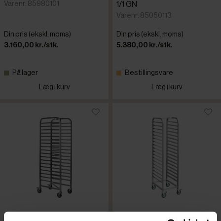
Varenr: 85980101
1/1 GN
Varenr: 85050113
Din pris (ekskl. moms)
Din pris (ekskl. moms)
3.160,00 kr./stk.
5.380,00 kr./stk.
På lager
Bestillingsvare
Læg i kurv
Læg i kurv