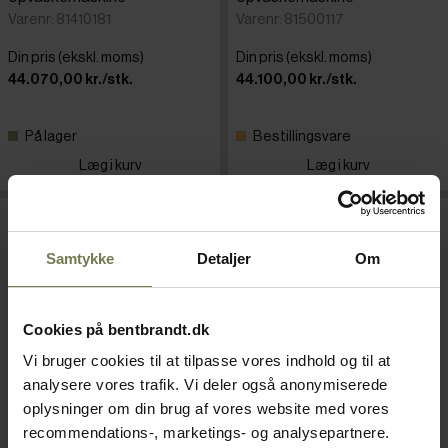
Varenr: 81410181
Varenr: 81500117
Din pris (ekskl. moms)
Din pris (ekskl. moms)
44.070,00 kr./stk.
44.100,00 kr./stk.
På lager
Bestillingsvare
Læg i kurv
Læg i kurv
Samtykke
Detaljer
Om
Cookies på bentbrandt.dk
Vi bruger cookies til at tilpasse vores indhold og til at
analysere vores trafik. Vi deler også anonymiserede
oplysninger om din brug af vores website med vores
recommendations-, marketings- og analysepartnere.