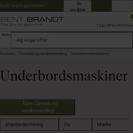
Se
Godt Grej til gastronomi
Erhverv
områder
Log ind
Favoritter
Kurv
Menu
Forsiden
Opvask og vandbehandling
Underbordsmaskiner
Underbordsmaskiner
Åben Opvask og
vandbehandling
Nye varer
Standardsortering
Vis
Mærke
Omtanke