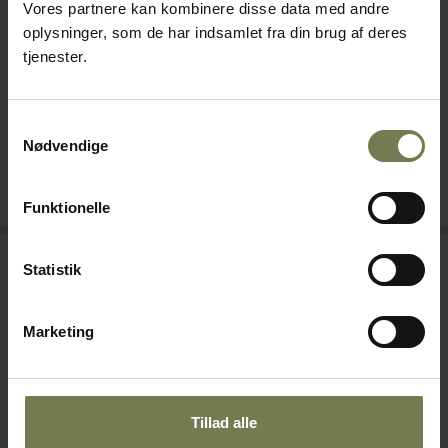
Vores partnere kan kombinere disse data med andre
Hobart Ecomax F504-12C
Miele PFD 101
oplysninger, som de har indsamlet fra din brug af deres
opvaskemaskine
opvaskemaskine
tjenester.
Varenr: 81410241
Varenr: 81500115
Din pris (ekskl. moms)
Din pris (ekskl. moms)
33.185,00 kr./stk.
26.970,00 kr./stk.
Samtykkevalg
Nødvendige
På lager
Bestillingsvare
Læg i kurv
Læg i kurv
Funktionelle
Statistik
Marketing
Tillad alle