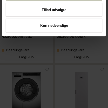
Tillad udvalgte
Miele PFD 404
ASKO WMC8943PC.S
opvaskemaskine
vaskemaskine med pumpe
Varenr: 81500116
Varenr: 81518009
Kun nødvendige
Din pris (ekskl. moms)
Din pris (ekskl. moms)
42.800,00 kr./stk.
26.396,00 kr./stk.
Bestillingsvare
Bestillingsvare
Læg i kurv
Læg i kurv