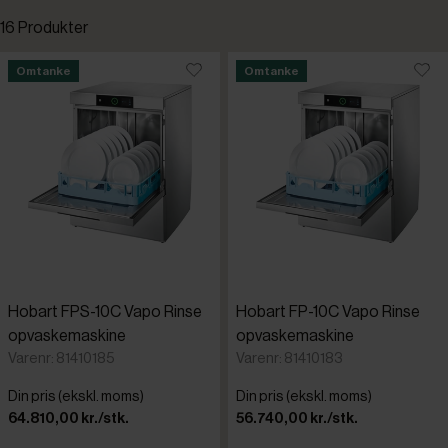
16 Produkter
ASKO
Standardsortering
Omtanke
Omtanke
Hobart
Laveste pris
Miele
Højeste pris
Stierlen
Tilføjet for nylig
Varenr.
Hobart FPS-10C Vapo Rinse
Hobart FP-10C Vapo Rinse
opvaskemaskine
opvaskemaskine
Varenr: 81410185
Varenr: 81410183
Din pris (ekskl. moms)
Din pris (ekskl. moms)
64.810,00 kr./stk.
56.740,00 kr./stk.