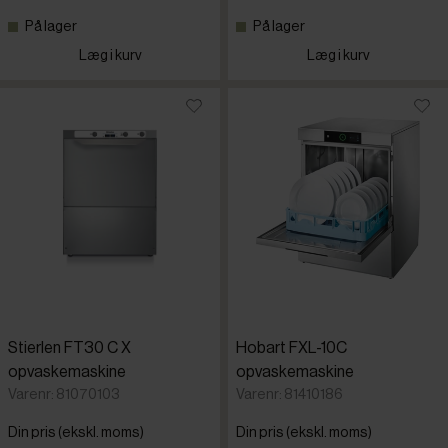
På lager
På lager
Læg i kurv
Læg i kurv
Stierlen FT30 C X
Hobart FXL-10C
opvaskemaskine
opvaskemaskine
Varenr: 81070103
Varenr: 81410186
Din pris (ekskl. moms)
Din pris (ekskl. moms)