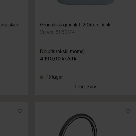
kemaskine,
Granuldisk granulat, 20 liters dunk
Varenr: 81180174
Din pris (ekskl. moms)
4.190,00 kr./stk.
På lager
Læg i kurv