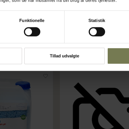
ger, som de har indsamlet fra din brug af deres tjenester.
tappehane
Varenr: 80887904
ms)
Din pris (ekskl. moms)
Funktionelle
Statistik
9.270,00 kr./stk.
Bestillingsvare
g i kurv
Læg i kurv
Tillad udvalgte