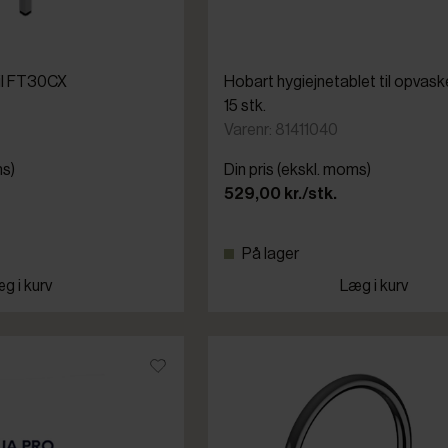
til FT30CX
Hobart hygiejnetablet til opvas
15 stk.
Varenr: 81411040
ms)
Din pris (ekskl. moms)
529,00 kr./stk.
På lager
g i kurv
Læg i kurv