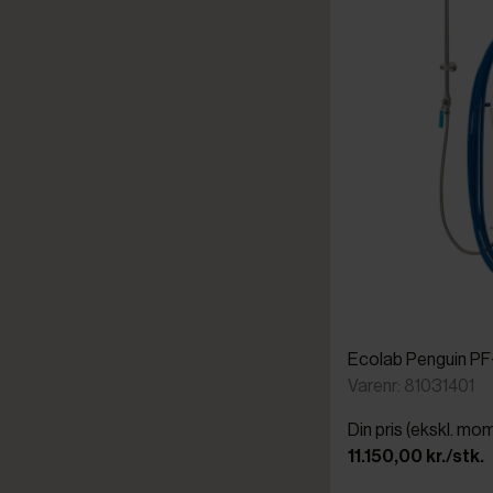
Ecolab Penguin P
Varenr: 81031401
Din pris (ekskl. mo
11.150,00 kr./stk.