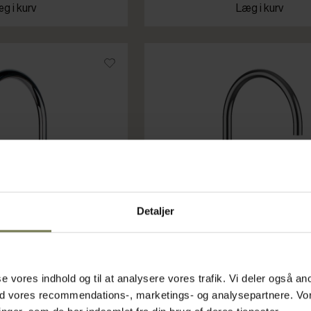
g i kurv
Læg i kurv
Detaljer
asse vores indhold og til at analysere vores trafik. Vi deler også
ed vores recommendations-, marketings- og analysepartnere. Vo
G berøringsfri 1-vejs
Friskvand G400 ACWG Touch 3-