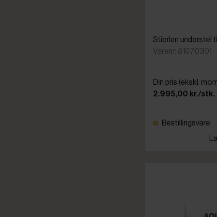
Stierlen understel 
Varenr: 81070301
Din pris (ekskl. mo
2.995,00 kr./stk.
Bestillingsvare
Læ