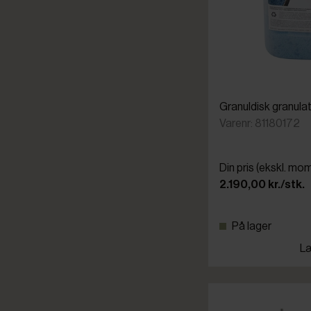
Granuldisk granulat,
Varenr: 81180172
Din pris (ekskl. mo
2.190,00 kr./stk.
På lager
Læ