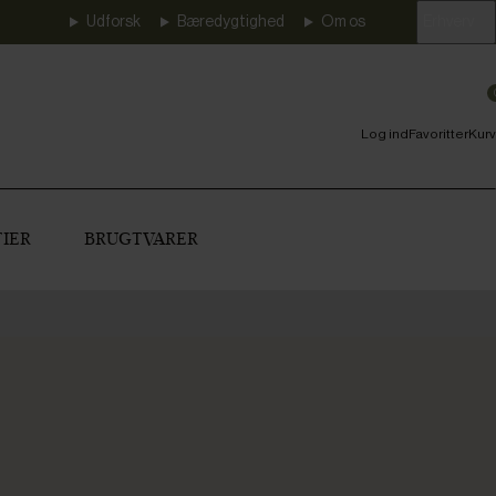
Udforsk
Bæredygtighed
Om os
Erhverv
Log ind
Favoritter
Kurv
IER
BRUGTVARER