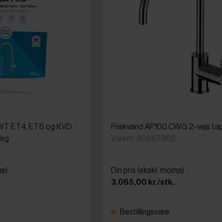
 BWT ET4, ET6 og KVD
Friskvand AP100 CWG 2-vejs t
 kg
Varenr: 80887902
ms)
Din pris (ekskl. moms)
3.065,00 kr./stk.
Bestillingsvare