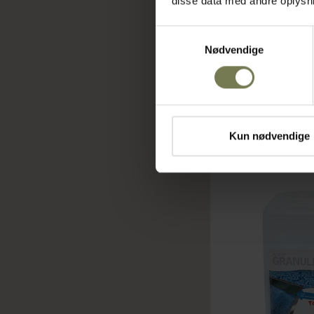
disse data med andre oplysnin
tappehane
Varenr: 80887905
Samtykkevalg
Din pris (ekskl. mo
Nødvendige
6.880,00 kr./stk.
Bestillingsvare
Læ
Kun nødvendige