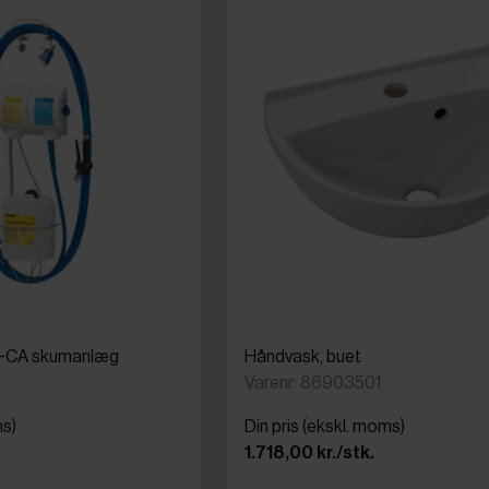
F-CA skumanlæg
Håndvask, buet
Varenr: 86903501
ms)
Din pris (ekskl. moms)
1.718,00 kr./stk.