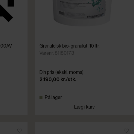
1000AV
Granuldisk bio-granulat, 10 ltr.
Varenr: 81180173
Din pris (ekskl. moms)
2.190,00 kr./stk.
På lager
Læg i kurv