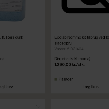
 10 liters dunk
Ecolab Nommo kit til brug ved 
slageoprul
Varenr: 81031404
ms)
Din pris (ekskl. moms)
1.290,00 kr./stk.
På lager
g i kurv
Læg i kurv