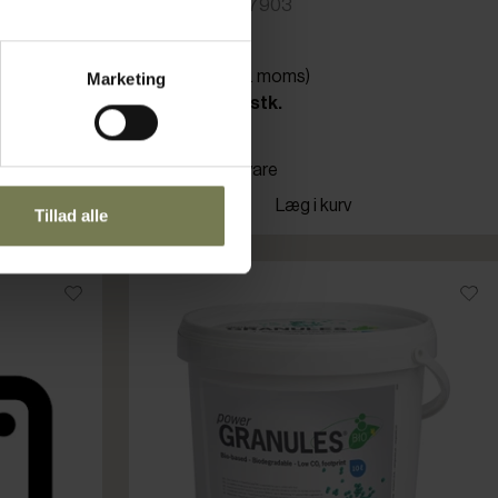
Varenr: 80887903
Din pris (ekskl. moms)
Marketing
6.175,00 kr./stk.
Bestillingsvare
Læg i kurv
Tillad alle