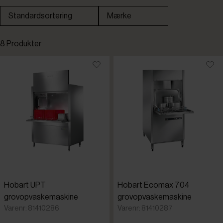
Standardsortering
Mærke
Standardsortering
8 Produkter
Laveste pris
Højeste pris
Tilføjet for nylig
Varenr.
Hobart UPT
Hobart Ecomax 704
grovopvaskemaskine
grovopvaskemaskine
Varenr: 81410286
Varenr: 81410287