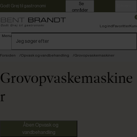
Se
Godt Grej til gastronomi
Erhverv
områder
Log ind
Favoritter
Kurv
Menu
Forsiden
Opvask og vandbehandling
Grovopvaskemaskiner
Grovopvaskemaskine
r
Hobart
Åben Opvask og
vandbehandling
Stierlen