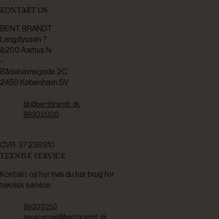
KONTAKT OS
BENT BRANDT
Langdyssen 7
8200 Aarhus N
-
Bådehavnsgade 2C
2450 København SV
bb@bentbrandt.dk
8930 0000
CVR: 37238910
TEKNISK SERVICE
Kontakt os her hvis du har brug for
teknisk service.
8930 0250
servicemail@bentbrandt.dk