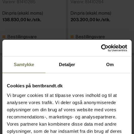
Varenr: 81410285
Varenr: 81410284
Din pris (ekskl. moms)
Din pris (ekskl. moms)
138.830,00 kr./stk.
203.200,00 kr./stk.
Bestillingsvare
Bestillingsvare
Læg i kurv
Læg i kurv
Samtykke
Detaljer
Om
Cookies på bentbrandt.dk
Vi bruger cookies til at tilpasse vores indhold og til at
analysere vores trafik. Vi deler også anonymiserede
oplysninger om din brug af vores website med vores
recommendations-, marketings- og analysepartnere.
Vores partnere kan kombinere disse data med andre
oplysninger, som de har indsamlet fra din brug af deres
Stierlen USF 132.8 PRO BX
Stierlen USF 132.6 PRO BX