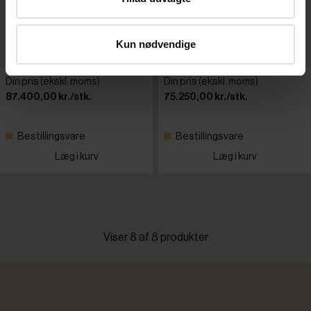
Stierlen USF 55.8 BX
Stierlen USF 55.6 BX
grovopvaskemaskine
grovopvaskemaskine
Kun nødvendige
Varenr: 81075102
Varenr: 81075101
Din pris (ekskl. moms)
Din pris (ekskl. moms)
87.400,00 kr./stk.
75.250,00 kr./stk.
Bestillingsvare
Bestillingsvare
Læg i kurv
Læg i kurv
Viser 8 af 8 produkter