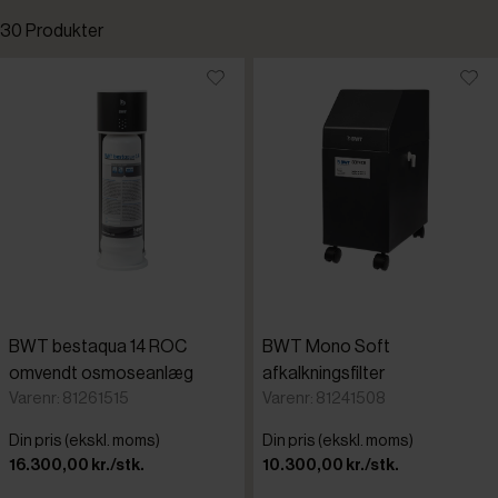
30 Produkter
Standardsortering
Laveste pris
Højeste pris
Tilføjet for nylig
Varenr.
BWT bestaqua 14 ROC
BWT Mono Soft
omvendt osmoseanlæg
afkalkningsfilter
Varenr: 81261515
Varenr: 81241508
Din pris (ekskl. moms)
Din pris (ekskl. moms)
16.300,00 kr./stk.
10.300,00 kr./stk.