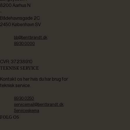
8200 Aarhus N
-
Bådehavnsgade 2C
2450 København SV
bb@bentbrandt.dk
8930 0000
CVR: 37238910
TEKNISK SERVICE
Kontakt os her hvis du har brug for
teknisk service.
8930 0250
servicemail@bentbrandt.dk
Serviceskema
FØLG OS