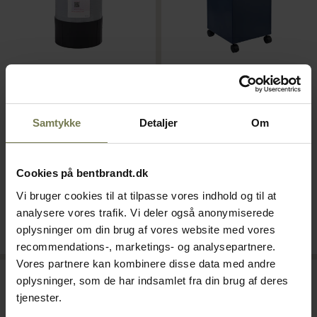
BWT AK1019 afkalkningsfilter
BWT KVD 621
Varenr: 81261509
afkalkningsfilter
Samtykke
Detaljer
Om
Varenr: 81241524
Din pris (ekskl. moms)
Din pris (ekskl. moms)
Cookies på bentbrandt.dk
7.000,00 kr./stk.
23.000,00 kr./stk.
Vi bruger cookies til at tilpasse vores indhold og til at
analysere vores trafik. Vi deler også anonymiserede
På lager
Bestillingsvare
oplysninger om din brug af vores website med vores
Læg i kurv
Læg i kurv
recommendations-, marketings- og analysepartnere.
Vores partnere kan kombinere disse data med andre
oplysninger, som de har indsamlet fra din brug af deres
tjenester.