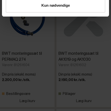
Kun nødvendige
BWT monteringssæt til
BWT monteringssæt til
PERMAQ 274
AK1019 og AK1030
Varenr: 81261604
Varenr: 81261602
Din pris (ekskl. moms)
Din pris (ekskl. moms)
2.200,00 kr./stk.
2.190,00 kr./stk.
Bestillingsvare
På lager
Læg i kurv
Læg i kurv