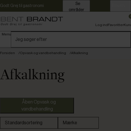
Se
Godt Grej til gastronomi
Erhverv
områder
Log ind
Favoritter
Kurv
Menu
Forsiden
Opvask og vandbehandling
Afkalkning
Afkalkning
BWT
Åben Opvask og
vandbehandling
Standardsortering
Mærke