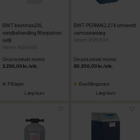
BWT bestmax2XL
BWT PERMAQ 274 omvendt
vandbehandling filterpatron,
osmoseanlæg
Varenr: 81261554
refill
Varenr: 81261555
Din pris (ekskl. moms)
Din pris (ekskl. moms)
2.230,00 kr./stk.
80.200,00 kr./stk.
På lager
Bestillingsvare
Læg i kurv
Læg i kurv