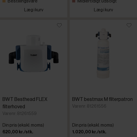
Bestillingsvare
Midlertidigt udsolgt
Læg i kurv
Læg i kurv
BWT Besthead FLEX
BWT bestmax M filterpatron
Varenr: 81261556
filterhoved
Varenr: 81261559
Din pris (ekskl. moms)
Din pris (ekskl. moms)
620,00 kr./stk.
1.020,00 kr./stk.