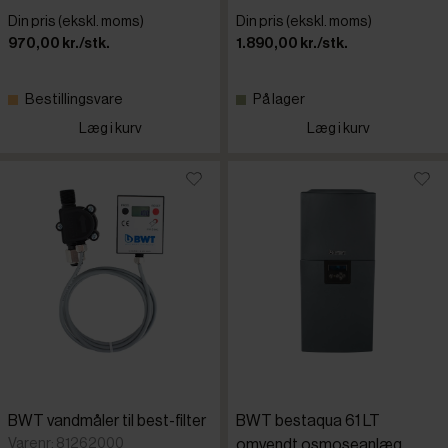
Din pris (ekskl. moms)
Din pris (ekskl. moms)
970,00 kr./stk.
1.890,00 kr./stk.
Bestillingsvare
På lager
Læg i kurv
Læg i kurv
BWT vandmåler til best-filter
BWT bestaqua 61 LT
Varenr: 81262000
omvendt osmoseanlæg