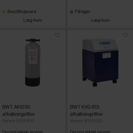
Bestillingsvare
På lager
Læg i kurv
Læg i kurv
BWT AK1030
BWT KVD 613
afkalkningsfilter
afkalkningsfilter
Varenr: 81261510
Varenr: 81241525
Din pris (ekskl. moms)
Din pris (ekskl. moms)