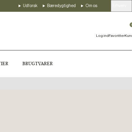
Udforsk
Bæredygtighed
Om os
Erhverv
Log ind
Favoritter
Kurv
IER
BRUGTVARER