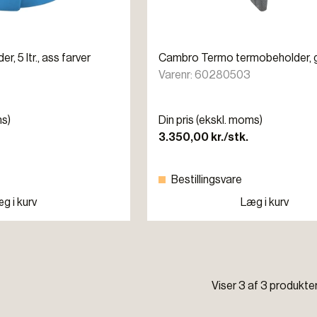
, 5 ltr., ass farver
Cambro Termo termobeholder, grå,
Varenr: 60280503
ms)
Din pris (ekskl. moms)
3.350,00 kr./stk.
Bestillingsvare
g i kurv
Læg i kurv
Viser 3 af 3 produkte