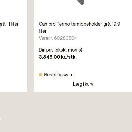
 11 liter
Cambro Termo termobeholder, grå, 19,9
liter
Varenr: 60280504
Din pris (ekskl. moms)
3.845,00 kr./stk.
Bestillingsvare
Læg i kurv
r