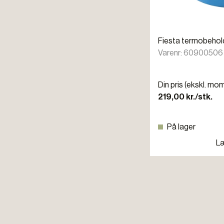
Fiesta termobeholder
Varenr: 60900506
Din pris (ekskl. mo
219,00 kr./stk.
På lager
Læ