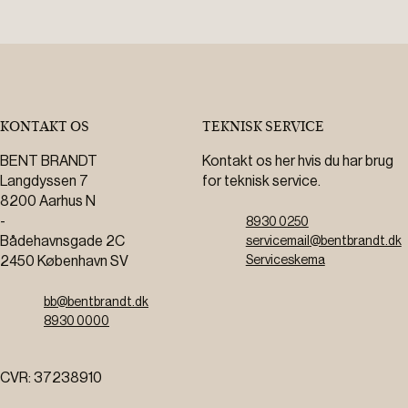
KONTAKT OS
TEKNISK SERVICE
BENT BRANDT
Kontakt os her hvis du har brug
Langdyssen 7
for teknisk service.
8200 Aarhus N
-
8930 0250
Bådehavnsgade 2C
servicemail@bentbrandt.dk
2450 København SV
Serviceskema
bb@bentbrandt.dk
8930 0000
CVR: 37238910