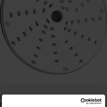
Robot Coupe råkostskive til
R502/602/CL50/CL52/CL55/CL60, 3 mm