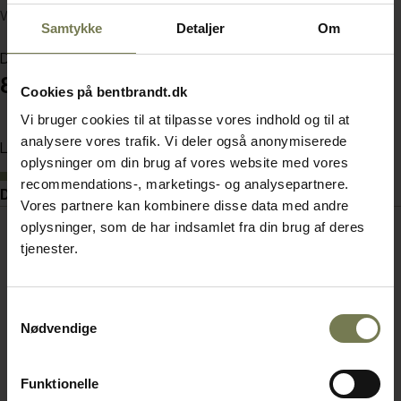
Varenummer: 63504603
Samtykke
Detaljer
Om
Din pris (ekskl. moms)
890,00 kr./stk.
Cookies på bentbrandt.dk
Vi bruger cookies til at tilpasse vores indhold og til at
analysere vores trafik. Vi deler også anonymiserede
Læg i kurv
oplysninger om din brug af vores website med vores
På lager
recommendations-, marketings- og analysepartnere.
Dokumenter
Vores partnere kan kombinere disse data med andre
oplysninger, som de har indsamlet fra din brug af deres
tjenester.
Samtykkevalg
Nødvendige
Funktionelle