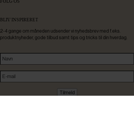
FØLG OS
BLIV INSPIRERET
2-4 gange om måneden udsender vi nyhedsbrev med f.eks.
produktnyheder, gode tilbud samt tips og tricks til din hverdag.
Tilmeld
Ved tilmelding accepterer du at modtage nyheder, inspiration,
informationer og tilbud på varer inden for vores sortiment på e-
mail. Samtidig accepterer du persondatapolitikken. Du kan altid
framelde dig igen.