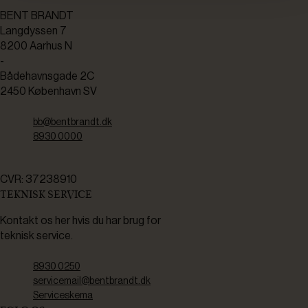
BENT BRANDT
Langdyssen 7
8200 Aarhus N
-
Bådehavnsgade 2C
2450 København SV
bb@bentbrandt.dk
8930 0000
CVR: 37238910
TEKNISK SERVICE
Kontakt os her hvis du har brug for
teknisk service.
8930 0250
servicemail@bentbrandt.dk
Serviceskema