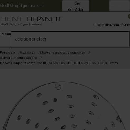
Se
Godt Grej til gastronomi
Erhverv
områder
Log ind
Favoritter
Kurv
Menu
Forsiden
Maskiner
Skære- og skrællemaskiner
Skiver til grøntskærere
Robot Coupe råkostskive til R502/602/CL50/CL52/CL55/CL60, 3 mm