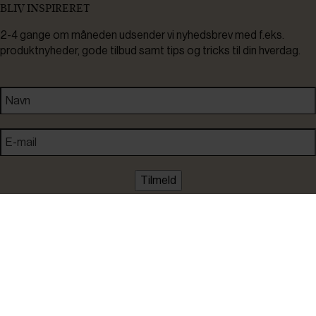
BLIV INSPIRERET
2-4 gange om måneden udsender vi nyhedsbrev med f.eks.
produktnyheder, gode tilbud samt tips og tricks til din hverdag.
Tilmeld
Ved tilmelding accepterer du at modtage nyheder, inspiration,
informationer og tilbud på varer inden for vores sortiment på e-
mail. Samtidig accepterer du persondatapolitikken. Du kan altid
framelde dig igen.