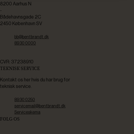
8200 Aarhus N
-
Bådehavnsgade 2C
2450 København SV
bb@bentbrandt.dk
8930 0000
CVR: 37238910
TEKNISK SERVICE
Kontakt os her hvis du har brug for
teknisk service.
8930 0250
servicemail@bentbrandt.dk
Serviceskema
FØLG OS