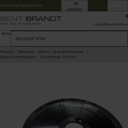
Se
Godt Grej til gastronomi
Erhverv
områder
Log ind
Favoritter
Kurv
Menu
Forsiden
Maskiner
Skære- og skrællemaskiner
Skiver til grøntskærere
Graef klinge, 220 mm