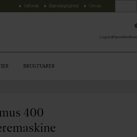
Udforsk
Bæredygtighed
Om os
Erhverv
Log ind
Favoritter
Kurv
IER
BRUGTVARER
rimus 400
æremaskine