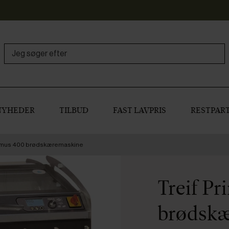
NYHEDER
TILBUD
FAST LAVPRIS
RESTPART
rimus 400 brødskæremaskine
Treif P
brødsk