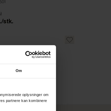
501
s)
/stk.
Om
 anonymiserede oplysninger om
res partnere kan kombinere