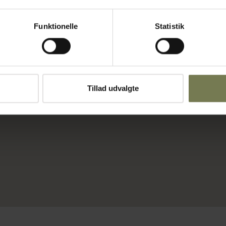
Funktionelle
Statistik
der: 130 eller
gøre Mål:
Tillad udvalgte