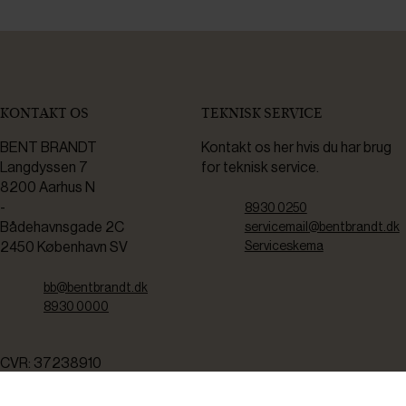
KONTAKT OS
TEKNISK SERVICE
BENT BRANDT
Kontakt os her hvis du har brug
Langdyssen 7
for teknisk service.
8200 Aarhus N
-
8930 0250
Bådehavnsgade 2C
servicemail@bentbrandt.dk
2450 København SV
Serviceskema
bb@bentbrandt.dk
8930 0000
CVR: 37238910