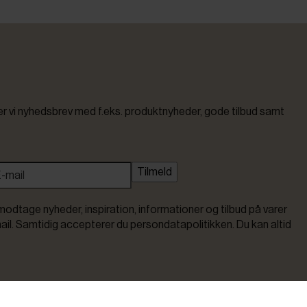
vi nyhedsbrev med f.eks. produktnyheder, gode tilbud samt
Tilmeld
modtage nyheder, inspiration, informationer og tilbud på varer
ail. Samtidig accepterer du persondatapolitikken. Du kan altid