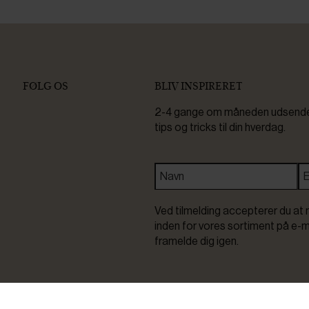
FØLG OS
BLIV INSPIRERET
2-4 gange om måneden udsender 
tips og tricks til din hverdag.
Ved tilmelding accepterer du at 
inden for vores sortiment på e-m
framelde dig igen.