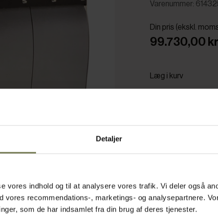
Varenummer: 61432
Din pris (ekskl. mom
99.730,00 kr.
Læg i kurv
Bestillingsvare
Detaljer
asse vores indhold og til at analysere vores trafik. Vi deler også
ed vores recommendations-, marketings- og analysepartnere. Vo
ger, som de har indsamlet fra din brug af deres tjenester.