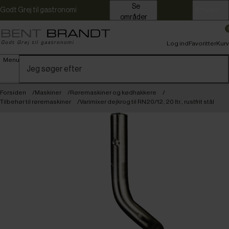
Se
Godt Grej til gastronomi
Erhverv
områder
Log ind
Favoritter
Kurv
Menu
Forsiden
Maskiner
Røremaskiner og kødhakkere
Tilbehør til røremaskiner
Varimixer dejkrog til RN20/12, 20 ltr., rustfrit stål