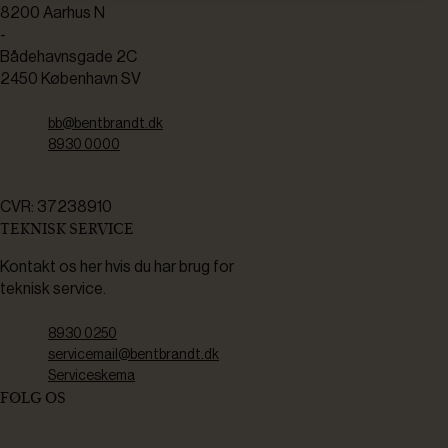
8200 Aarhus N
-
Bådehavnsgade 2C
2450 København SV
bb@bentbrandt.dk
8930 0000
CVR: 37238910
TEKNISK SERVICE
Kontakt os her hvis du har brug for
teknisk service.
8930 0250
servicemail@bentbrandt.dk
Serviceskema
FØLG OS