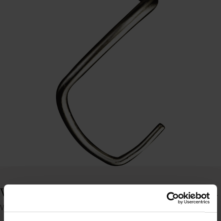
Varimixer dejkrog til RN20/12, 20 ltr., rustfrit stål
Varenummer: 62011721