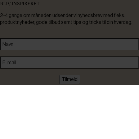
BLIV INSPIRERET
2-4 gange om måneden udsender vi nyhedsbrev med f.eks.
produktnyheder, gode tilbud samt tips og tricks til din hverdag.
Tilmeld
Ved tilmelding accepterer du at modtage nyheder, inspiration,
informationer og tilbud på varer inden for vores sortiment på e-
mail. Samtidig accepterer du persondatapolitikken. Du kan altid
framelde dig igen.