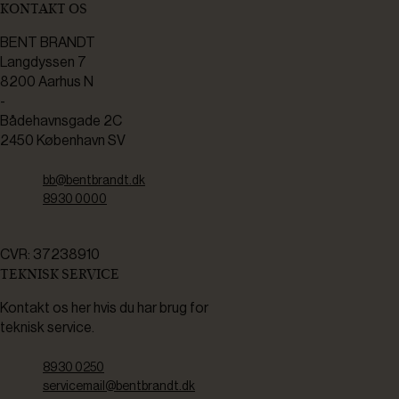
KONTAKT OS
BENT BRANDT
Langdyssen 7
8200 Aarhus N
-
Bådehavnsgade 2C
2450 København SV
bb@bentbrandt.dk
8930 0000
CVR: 37238910
TEKNISK SERVICE
Kontakt os her hvis du har brug for
teknisk service.
8930 0250
servicemail@bentbrandt.dk