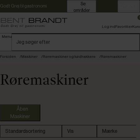
Se
Godt Grej til gastronomi
Erhverv
områder
Log ind
Favoritter
Kurv
Menu
Forsiden
Maskiner
Røremaskiner og kødhakkere
Røremaskiner
Røremaskiner
Fast lavpris
Åben
Maskiner
Standardsortering
Vis
Mærke