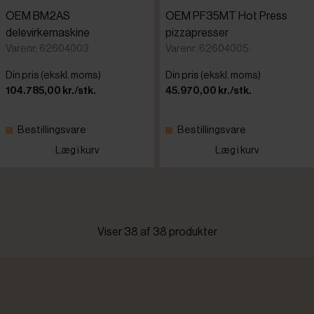
OEM BM2AS
OEM PF35MT Hot Press
delevirkemaskine
pizzapresser
Varenr: 62604003
Varenr: 62604005
Din pris (ekskl. moms)
Din pris (ekskl. moms)
104.785,00 kr./stk.
45.970,00 kr./stk.
Bestillingsvare
Bestillingsvare
Læg i kurv
Læg i kurv
Viser 38 af 38 produkter