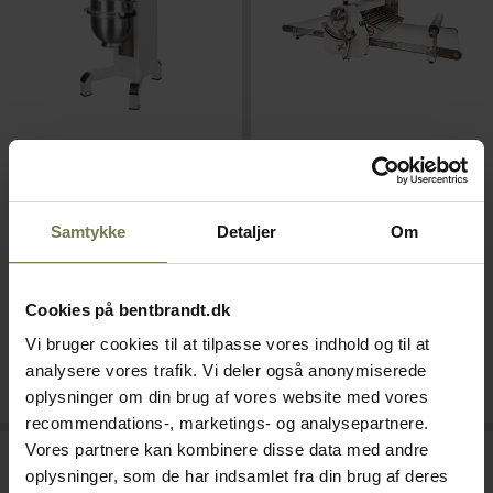
Varimixer ERGO60 VL-5
Sinmag SM-520S
røremaskine
udrulningsbord
Samtykke
Detaljer
Om
Varenr: 62010719
Varenr: 62204501
Din pris (ekskl. moms)
Din pris (ekskl. moms)
208.000,00 kr./stk.
35.450,00 kr./stk.
Cookies på bentbrandt.dk
Vi bruger cookies til at tilpasse vores indhold og til at
Bestillingsvare
Bestillingsvare
analysere vores trafik. Vi deler også anonymiserede
Læg i kurv
Læg i kurv
oplysninger om din brug af vores website med vores
recommendations-, marketings- og analysepartnere.
Vores partnere kan kombinere disse data med andre
oplysninger, som de har indsamlet fra din brug af deres