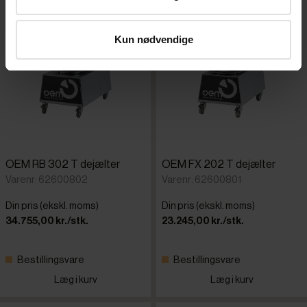
Kun nødvendige
OEM RB 302 T dejælter
OEM FX 202 T dejælter
Varenr: 62600802
Varenr: 62600801
Din pris (ekskl. moms)
Din pris (ekskl. moms)
34.755,00 kr./stk.
23.245,00 kr./stk.
Bestillingsvare
Bestillingsvare
Læg i kurv
Læg i kurv