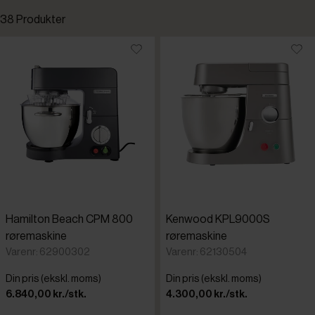
38 Produkter
Standardsortering
Laveste pris
Højeste pris
Tilføjet for nylig
Varenr.
Hamilton Beach CPM 800
Kenwood KPL9000S
Graef
røremaskine
røremaskine
Varenr: 62900302
Varenr: 62130504
Hamilton 
Din pris (ekskl. moms)
Din pris (ekskl. moms)
6.840,00 kr./stk.
4.300,00 kr./stk.
Kenwood