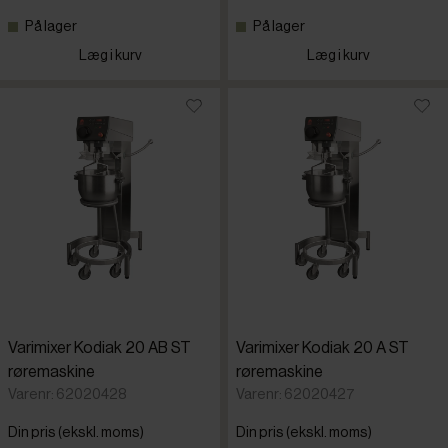
På lager
På lager
OEM
Læg i kurv
Læg i kurv
Sinmag
Thermomi
Varimixer
Varimixer Kodiak 20 AB ST
Varimixer Kodiak 20 A ST
røremaskine
røremaskine
Varenr: 62020428
Varenr: 62020427
Din pris (ekskl. moms)
Din pris (ekskl. moms)