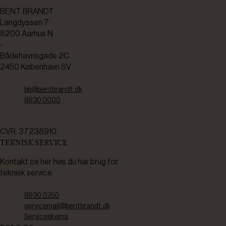
BENT BRANDT
Langdyssen 7
8200 Aarhus N
-
Bådehavnsgade 2C
2450 København SV
bb@bentbrandt.dk
8930 0000
CVR: 37238910
TEKNISK SERVICE
Kontakt os her hvis du har brug for
teknisk service.
8930 0250
servicemail@bentbrandt.dk
Serviceskema