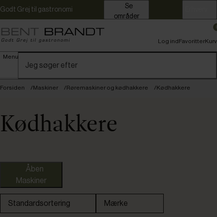
Se
Godt Grej til gastronomi
Erhverv
områder
Log ind
Favoritter
Kurv
Menu
Forsiden
Maskiner
Røremaskiner og kødhakkere
Kødhakkere
Kødhakkere
Åben
Maskiner
Standardsortering
Mærke