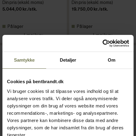
Din pris (ekskl. moms)
Din pris (ekskl. moms)
5.044,00 kr./stk.
19.750,00 kr./stk.
På lager
På lager
Læg i kurv
Læg i kurv
Samtykke
Detaljer
Om
Cookies på bentbrandt.dk
Vi bruger cookies til at tilpasse vores indhold og til at
analysere vores trafik. Vi deler også anonymiserede
oplysninger om din brug af vores website med vores
recommendations-, marketings- og analysepartnere.
Vores partnere kan kombinere disse data med andre
Varimixer kødhakker, 82 mm
Santos kødhakker #12,
oplysninger, som de har indsamlet fra din brug af deres
Varenr: 62011001
70mm
tjenester.