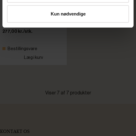
kødhakker, 70 mm
Varenr: 62011115
Kun nødvendige
Din pris (ekskl. moms)
277,00 kr./stk.
Bestillingsvare
Læg i kurv
Viser 7 af 7 produkter
KONTAKT OS