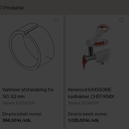
7 Produkter
Berkel
Standardsortering
Kenwood
Laveste pris
Santos
Højeste pris
Varimixer
Tilføjet for nylig
Varenr.
Varimixer afstandsring fra
Kenwood KAX950ME
'90, 82 mm
kødhakker, CHEF/KMIX
Varenr: 62011009
Varenr: 62141001
Din pris (ekskl. moms)
Din pris (ekskl. moms)
364,00 kr./stk.
1.025,00 kr./stk.