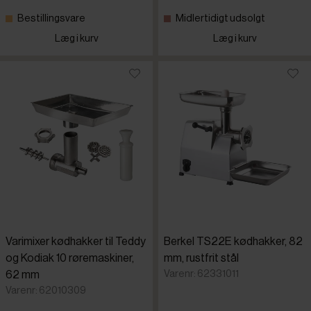
Bestillingsvare
Midlertidigt udsolgt
Læg i kurv
Læg i kurv
Varimixer kødhakker til Teddy
Berkel TS22E kødhakker, 82
og Kodiak 10 røremaskiner,
mm, rustfrit stål
Varenr: 62331011
62 mm
Varenr: 62010309