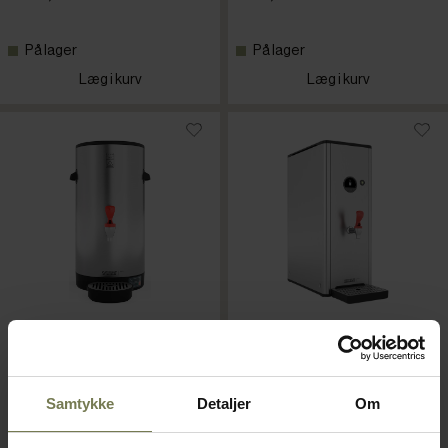
På lager
På lager
Læg i kurv
Læg i kurv
Bonamat HWA12
Bonamat HWA21
tevandsdispenser
tevandsdispenser
Samtykke
Detaljer
Om
Varenr: 60030212
Varenr: 60030221