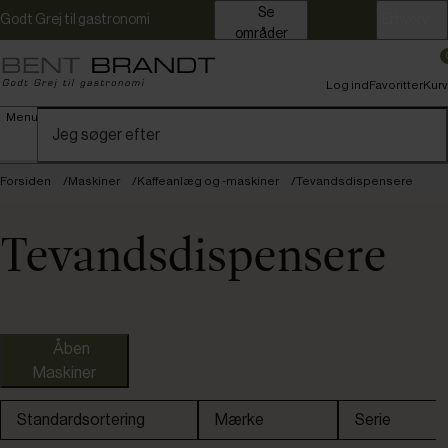
Se
Godt Grej til gastronomi
Erhverv
områder
Log ind
Favoritter
Kurv
Menu
Forsiden
Maskiner
Kaffeanlæg og -maskiner
Tevandsdispensere
Tevandsdispensere
Uniq
Åben
Maskiner
Bonamat
Standardsortering
Mærke
Serie
Hendi