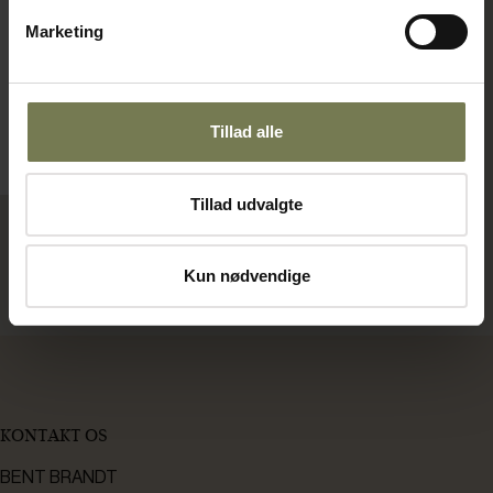
Varenr: 60030214
Marketing
Din pris (ekskl. moms)
9.550,00 kr./stk.
Tillad alle
Bestillingsvare
Læg i kurv
Tillad udvalgte
Kun nødvendige
Viser 5 af 5 produkter
KONTAKT OS
BENT BRANDT