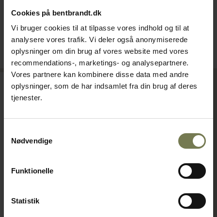
Din pris (ekskl. moms)
Din pris (ekskl. moms)
Cookies på bentbrandt.dk
5.390,00 kr./stk.
11.220,00 kr./stk.
Vi bruger cookies til at tilpasse vores indhold og til at
analysere vores trafik. Vi deler også anonymiserede
På lager
På lager
oplysninger om din brug af vores website med vores
Læg i kurv
Læg i kurv
recommendations-, marketings- og analysepartnere.
Vores partnere kan kombinere disse data med andre
oplysninger, som de har indsamlet fra din brug af deres
tjenester.
Samtykkevalg
Nødvendige
Funktionelle
Bonamat HWA14
Statistik
tevandsdispenser