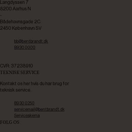
Langdyssen 7
8200 Aarhus N
-
Bådehavnsgade 2C
2450 København SV
bb@bentbrandt.dk
8930 0000
CVR: 37238910
TEKNISK SERVICE
Kontakt os her hvis du har brug for
teknisk service.
8930 0250
servicemail@bentbrandt.dk
Serviceskema
FØLG OS