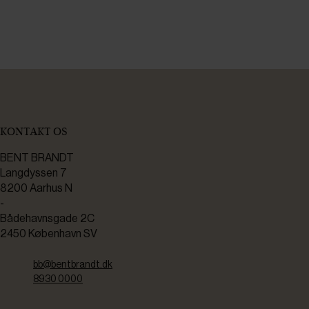
KONTAKT OS
BENT BRANDT
Langdyssen 7
8200 Aarhus N
-
Bådehavnsgade 2C
2450 København SV
bb@bentbrandt.dk
8930 0000