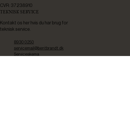
CVR: 37238910
TEKNISK SERVICE
Kontakt os her hvis du har brug for
teknisk service.
8930 0250
servicemail@bentbrandt.dk
Serviceskema
FØLG OS
BLIV INSPIRERET
2-4 gange om måneden udsender vi nyhedsbrev med f.eks.
produktnyheder, gode tilbud samt tips og tricks til din hverdag.