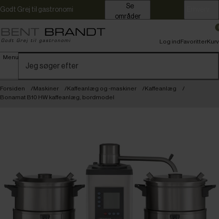
Se
Godt Grej til gastronomi
Erhverv
områder
Log ind
Favoritter
Kurv
Menu
Forsiden
Maskiner
Kaffeanlæg og -maskiner
Kaffeanlæg
Bonamat B10 HW kaffeanlæg, bordmodel