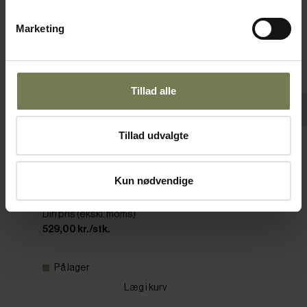
Marketing
Tillad alle
Tillad udvalgte
Kaffefilter til 10 liters Bonamat kaffeanlæg,
500 stk.
Kun nødvendige
Varenr: 58497014
Din pris (ekskl. moms)
529,00 kr./stk.
På lager
Læg i kurv