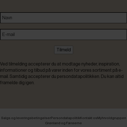
Tilmeld
Ved tilmelding accepterer du at modtage nyheder, inspiration,
informationer og tilbud på varer inden for vores sortiment på e-
mail. Samtidig accepterer du persondatapolitikken. Du kan altid
framelde dig igen.
Salgs og leveringsbetingelser
Persondatapolitik
Kontakt os
Myhrvoldgruppen
Grønland og Færøerne