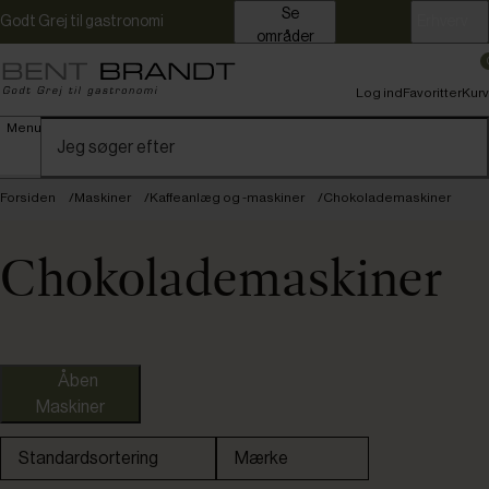
Se
Godt Grej til gastronomi
Erhverv
områder
Log ind
Favoritter
Kurv
Menu
Forsiden
Maskiner
Kaffeanlæg og -maskiner
Chokolademaskiner
Chokolademaskiner
Åben
Maskiner
Bonamat
Standardsortering
Mærke
Hendi