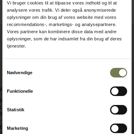
Vi bruger cookies til at tilpasse vores indhold og til at
Bestillingsvare
Bestillingsvare
analysere vores trafik. Vi deler også anonymiserede
Læg i kurv
Læg i kurv
oplysninger om din brug af vores website med vores
recommendations-, marketings- og analysepartnere.
Vores partnere kan kombinere disse data med andre
oplysninger, som de har indsamlet fra din brug af deres
tjenester.
Viser 2 af 2 produkter
Samtykkevalg
Nødvendige
KONTAKT OS
Funktionelle
BENT BRANDT
Langdyssen 7
Statistik
8200 Aarhus N
-
Bådehavnsgade 2C
Marketing
2450 København SV