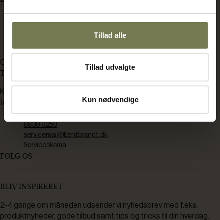
bb@bentbrandt.dk
8930 0000
Tillad alle
CVR: 37238910
Tillad udvalgte
TEKNISK SERVICE
Kontakt os her hvis du har brug for
Kun nødvendige
teknisk service.
8930 0250
servicemail@bentbrandt.dk
Serviceskema
FØLG OS
BLIV INSPIRERET
2-4 gange om måneden udsender vi nyhedsbrev med f.eks.
produktnyheder, gode tilbud samt tips og tricks til din hverdag.