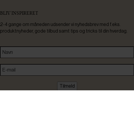
BLIV INSPIRERET
2-4 gange om måneden udsender vi nyhedsbrev med f.eks.
produktnyheder, gode tilbud samt tips og tricks til din hverdag.
Tilmeld
Ved tilmelding accepterer du at modtage nyheder, inspiration,
informationer og tilbud på varer inden for vores sortiment på e-
mail. Samtidig accepterer du persondatapolitikken. Du kan altid
framelde dig igen.