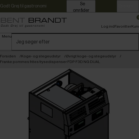
Se
Godt Grej til gastronomi
Erhverv
områder
Log ind
Favoritter
Kurv
Menu
Forsiden
Koge- og stegeudstyr
Øvrigt koge- og stegeudstyr
Franke pommes frites frysedispenser FDP F3D NG DUAL