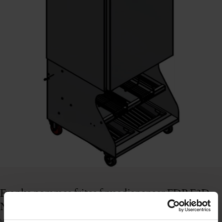
Franke pommes frites frysedispenser FDP F3D
NG DUAL