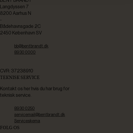
BENT BRANDT
Langdyssen 7
8200 Aarhus N
-
Bådehavnsgade 2C
2450 København SV
bb@bentbrandt.dk
8930 0000
CVR: 37238910
TEKNISK SERVICE
Kontakt os her hvis du har brug for
teknisk service.
8930 0250
servicemail@bentbrandt.dk
Serviceskema
FØLG OS