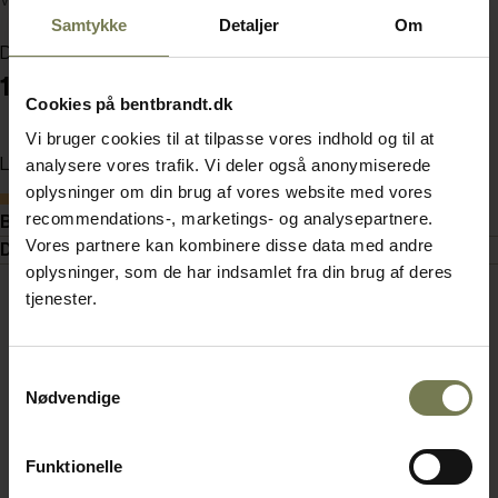
Varenummer: 70564922
Samtykke
Detaljer
Om
Din pris (ekskl. moms)
102.500,00 kr./stk.
Cookies på bentbrandt.dk
Vi bruger cookies til at tilpasse vores indhold og til at
Læg i kurv
analysere vores trafik. Vi deler også anonymiserede
oplysninger om din brug af vores website med vores
Bestillingsvare
recommendations-, marketings- og analysepartnere.
Beskrivelse
Vores partnere kan kombinere disse data med andre
Dokumenter
oplysninger, som de har indsamlet fra din brug af deres
tjenester.
Samtykkevalg
Nødvendige
Funktionelle