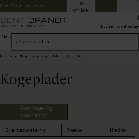
Se
Godt Grej til gastronomi
Erhverv
områder
Log ind
Favoritter
Kurv
Menu
Forsiden
Koge- og stegeudstyr
Kogeplader
Kogeplader
150+ 
Åben Koge- og
stegeudstyr
Standardsortering
Mærke
Bredde