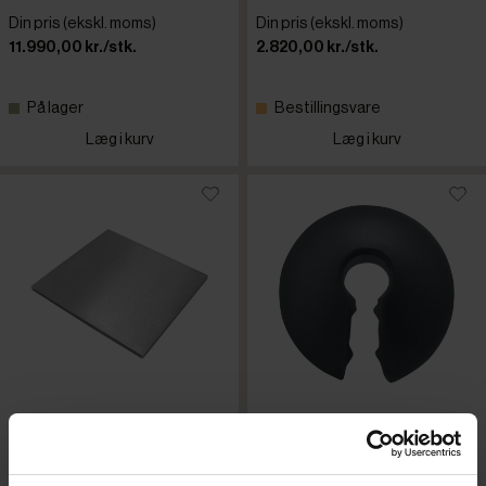
Din pris (ekskl. moms)
Din pris (ekskl. moms)
11.990,00 kr./stk.
2.820,00 kr./stk.
På lager
Bestillingsvare
Læg i kurv
Læg i kurv
Mareno AP96L glat
Polyscience Control Freak
masseplade
klemme