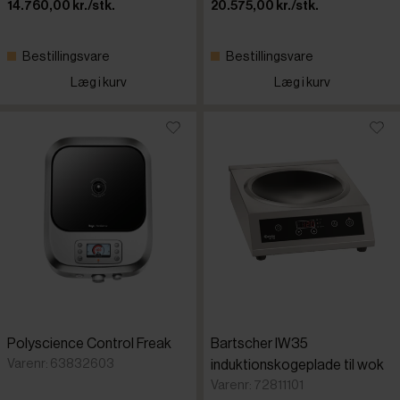
14.760,00 kr./stk.
20.575,00 kr./stk.
Bestillingsvare
Bestillingsvare
Læg i kurv
Læg i kurv
Polyscience Control Freak
Bartscher IW35
Varenr: 63832603
induktionskogeplade til wok
Varenr: 72811101