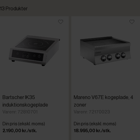
13 Produkter
Standardsortering
Bartscher
Laveste pris
Dankok
Højeste pris
Mareno
Tilføjet for nylig
Polyscience
Varenr.
Bartscher IK35
Mareno V67E kogeplade, 4
Scholl
induktionskogeplade
zoner
Varenr: 72810701
Varenr: 72170023
Din pris (ekskl. moms)
Din pris (ekskl. moms)
2.190,00 kr./stk.
18.995,00 kr./stk.