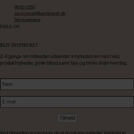
8930 0250
servicemail@bentbrandt.dk
Serviceskema
FØLG OS
BLIV INSPIRERET
2-4 gange om måneden udsender vi nyhedsbrev med f.eks.
produktnyheder, gode tilbud samt tips og tricks til din hverdag.
Tilmeld
Ved tilmelding accepterer du at modtage nyheder, inspiration,