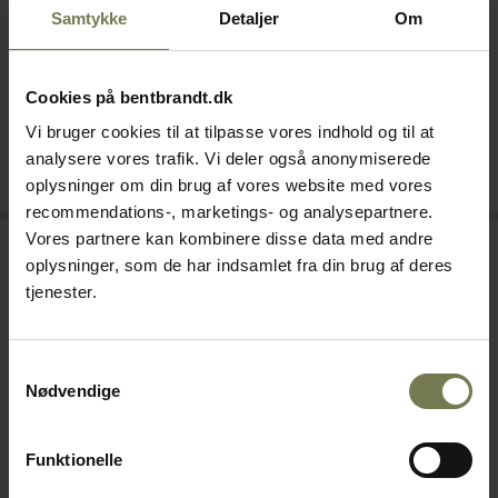
Samtykke
Detaljer
Om
Varenr: 75311604
Varenr: 63832602
Din pris (ekskl. moms)
Din pris (ekskl. moms)
1.980,00 kr./stk.
95,00 kr./stk.
Cookies på bentbrandt.dk
Vi bruger cookies til at tilpasse vores indhold og til at
Bestillingsvare
På lager
analysere vores trafik. Vi deler også anonymiserede
Læg i kurv
Læg i kurv
oplysninger om din brug af vores website med vores
recommendations-, marketings- og analysepartnere.
Vores partnere kan kombinere disse data med andre
oplysninger, som de har indsamlet fra din brug af deres
tjenester.
Samtykkevalg
Nødvendige
Funktionelle